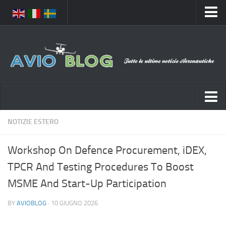
Home
Chi Siamo
Media
Foto
Video
Notizie Italia
NOTIZIE ESTERO
Contatti
Aeronautica Civile
Privacy
Workshop On Defence Procurement, iDEX,
Aeronautica Militare
Pubblicità
TPCR And Testing Procedures To Boost
Aeroporti
Disclaimer
MSME And Start-Up Participation
Compagnie Aeree
Feed
BY
AVIOBLOG
· 10 GIUGNO 2026
Forze Aeree
Prenota Voli
Incidenti e inconvenienti aerei