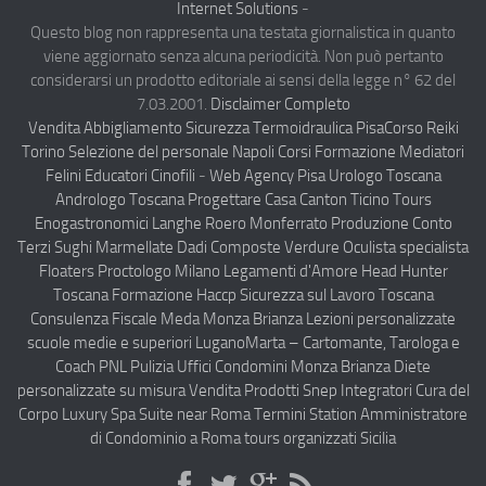
Internet Solutions
-
Notizie Estero
Questo blog non rappresenta una testata giornalistica in quanto
viene aggiornato senza alcuna periodicità. Non può pertanto
Compagnie Aeree
considerarsi un prodotto editoriale ai sensi della legge n° 62 del
Forze Aeree
7.03.2001.
Disclaimer Completo
Vendita Abbigliamento Sicurezza
Termoidraulica Pisa
Corso Reiki
Industria
Torino
Selezione del personale Napoli
Corsi Formazione Mediatori
Notizie Italia
Felini Educatori Cinofili
-
Web Agency Pisa
Urologo Toscana
Andrologo Toscana
Progettare Casa Canton Ticino
Tours
Aeronautica Civile
Enogastronomici Langhe Roero Monferrato
Produzione Conto
Aeronautica Militare
Terzi Sughi Marmellate Dadi Composte Verdure
Oculista specialista
Floaters
Proctologo Milano
Legamenti d'Amore
Head Hunter
Aeroporti
Toscana
Formazione Haccp Sicurezza sul Lavoro Toscana
Compagnie Aeree
Consulenza Fiscale Meda Monza Brianza
Lezioni personalizzate
scuole medie e superiori Lugano
Marta – Cartomante, Tarologa e
Forze Aeree
Coach PNL
Pulizia Uffici Condomini Monza Brianza
Diete
Incidenti e inconvenienti aerei
personalizzate su misura
Vendita Prodotti Snep Integratori Cura del
Corpo
Luxury Spa Suite near Roma Termini Station
Amministratore
Industria
di Condominio a Roma
tours organizzati Sicilia
Disclaimer