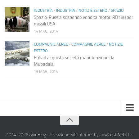
INDUSTRIA
/
INDUSTRIA
/
NOTIZIE ESTERO
/
SPAZIO
Spazio: Russia sospende vendita motori RD180 per
missili USA
14 MAG, 2014
COMPAGNIE AEREE
/
COMPAGNIE AEREE
/
NOTIZIE
ESTERO
Etihad acquista società manutenzione da
Mubadala
13 MAG, 2014
Home
Chi Siamo
2014-2026 AvioBlog - Creazione Siti Internet by
LowCostWeb.IT -