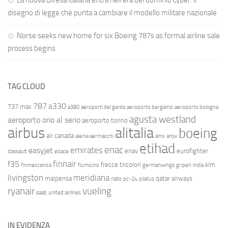
La nuova Difesa italiana entra nell’era del dominio cyber: il
disegno di legge che punta a cambiare il modello militare nazionale
Norse seeks new home for six Boeing 787s as formal airline sale
process begins
TAG CLOUD
787
a330
737 max
a380
aeroporti del garda
aeroporto bergamo
aeroporto bologna
agusta westland
aeroporto orio al serio
aeroporto torino
airbus
alitalia
boeing
air canada
alenia aermacchi
amx
ansv
etihad
enac
emirates
easyjet
enav
eurofighter
dassault
ebace
finnair
f35
frecce tricolori
klm
finmeccanica
fiumicino
germanwings
gripen
india
livingston
meridiana
malpensa
qatar airways
nato
pc-24
pilatus
ryanair
vueling
saab
united airlines
IN EVIDENZA