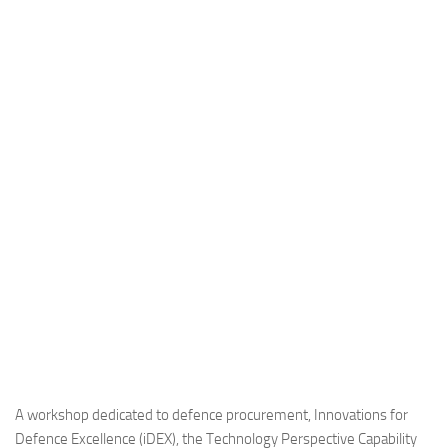
Industria
Notizie Estero
Compagnie Aeree
Forze Aeree
Industria
Media
Video
Aeroporti
Compagnie Aeree
Forze Aeree
Incidenti
Industria
A workshop dedicated to defence procurement, Innovations for
Defence Excellence (iDEX), the Technology Perspective Capability