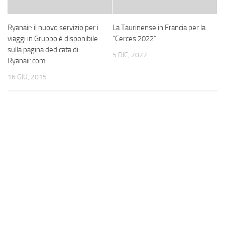
Ryanair: il nuovo servizio per i
La Taurinense in Francia per la
viaggi in Gruppo è disponibile
“Cerces 2022”
sulla pagina dedicata di
5 DIC, 2022
Ryanair.com
16 GIU, 2015