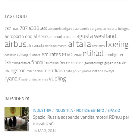
TAG CLOUD
787
a330
737 max
a380
aeroporti del garda
aeroporto bergamo
aeroporto bologna
agusta westland
aeroporto orio al serio
aeroporto torino
airbus
alitalia
boeing
air canada
alenia aermacchi
amx
ansv
etihad
enac
emirates
easyjet
enav
eurofighter
dassault
ebace
finnair
f35
frecce tricolori
klm
finmeccanica
fiumicino
germanwings
gripen
india
livingston
meridiana
malpensa
qatar airways
nato
pc-24
pilatus
ryanair
vueling
saab
united airlines
IN EVIDENZA
INDUSTRIA
/
INDUSTRIA
/
NOTIZIE ESTERO
/
SPAZIO
Spazio: Russia sospende vendita motori RD180 per
missili USA
14 MAG, 2014