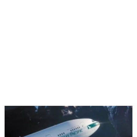
Industria
Notizie Estero
Compagnie Aeree
Forze Aeree
Industria
Media
Video
Aeroporti
Compagnie Aeree
Forze Aeree
Incidenti
Industria