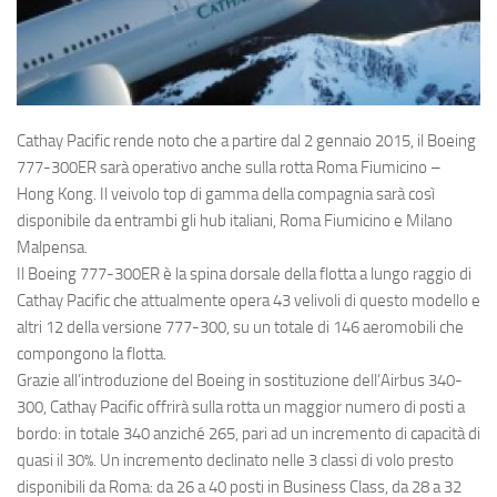
Eventi
Cathay Pacific
rende noto che a partire dal 2 gennaio 2015, il
Boeing
777-300ER
sarà operativo anche sulla rotta Roma Fiumicino –
Hong Kong. Il veivolo top di gamma della compagnia sarà così
disponibile da entrambi gli hub italiani, Roma Fiumicino e Milano
Malpensa.
Il Boeing 777-300ER è la spina dorsale della flotta a lungo raggio di
Cathay Pacific che attualmente opera 43 velivoli di questo modello e
altri 12 della versione 777-300, su un totale di 146 aeromobili che
compongono la flotta.
Grazie all’introduzione del Boeing in sostituzione dell’
Airbus 340-
300
, Cathay Pacific offrirà sulla rotta un maggior numero di posti a
bordo: in totale 340 anziché 265, pari ad un incremento di capacità di
quasi il 30%. Un incremento declinato nelle 3 classi di volo presto
disponibili da Roma: da 26 a 40 posti in Business Class, da 28 a 32