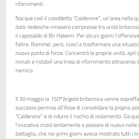
rifornimenti.
Nacque così il cosiddetto “Calderone”, un’area nella qu
italo-tedesche rimasero compresse tra unità britanni
il caposaldo di Bir Hakeim. Per alcuni giorni l’offensi
fallire. Rommel, però, riuscì a trasformare una situazio
nuovo punto di forza. Concentrò le proprie unità, aprì 
minati e ristabilì una linea di rifornimento attraverso i
nemico.
Il 30 maggio la
150ª brigata
britannica venne sopraffa
successo permise all’Asse di consolidare la propria po
“Calderone” e di ridurre il rischio di isolamento. Da 
l’iniziativa iniziò lentamente a passare di nuovo nell
battaglia, che nei primi giorni aveva mostrato tutti i limi