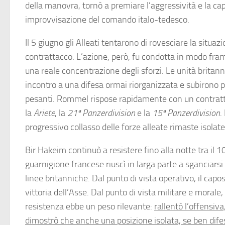
della manovra, tornò a premiare l’aggressività e la cap
improvvisazione del comando italo-tedesco.
Il 5 giugno gli Alleati tentarono di rovesciare la situa
contrattacco. L’azione, però, fu condotta in modo fr
una reale concentrazione degli sforzi. Le unità brita
incontro a una difesa ormai riorganizzata e subirono 
pesanti. Rommel rispose rapidamente con un contrat
la
Ariete
, la
21ª Panzerdivision
e la
15ª Panzerdivision
.
progressivo collasso delle forze alleate rimaste isolate
Bir Hakeim continuò a resistere fino alla notte tra il 1
guarnigione francese riuscì in larga parte a sganciarsi
linee britanniche. Dal punto di vista operativo, il cap
vittoria dell’Asse. Dal punto di vista militare e morale,
resistenza ebbe un peso rilevante:
rallentò l’offensiv
dimostrò che anche una posizione isolata, se ben dife