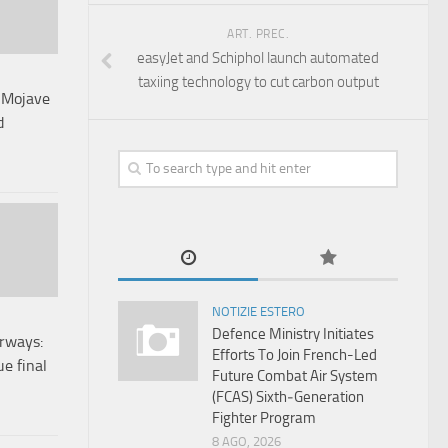
ART. PREC.
easyJet and Schiphol launch automated
taxiing technology to cut carbon output
 Mojave
d
NOTIZIE ESTERO
Defence Ministry Initiates
irways:
Efforts To Join French-Led
e final
Future Combat Air System
(FCAS) Sixth‑Generation
Fighter Program
8 AGO, 2026