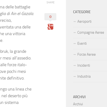
SHARE
na delle battaglie
CATEGORIE
glia di Ain el-Gazala
.
0
reciso,
Aeroporti
diventata una delle
Compagnie Aeree
he una vittoria
se.
Eventi
obruk, la grande
Forze Aeree
r mesi all’assedio.
 alle forze italo-
Incidenti
dove pochi mesi
Industria
ite definitivo.
lungo una linea che
, nel deserto più
ARCHIVI
 un sistema
Archivi