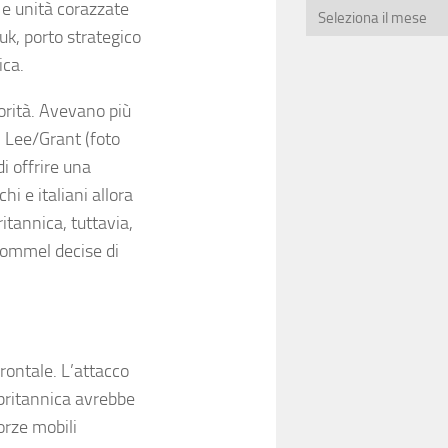
i e unità corazzate
uk, porto strategico
ica.
iorità. Avevano più
3 Lee/Grant (foto
 offrire una
hi e italiani allora
itannica, tuttavia,
Rommel decise di
rontale. L’attacco
a britannica avrebbe
orze mobili