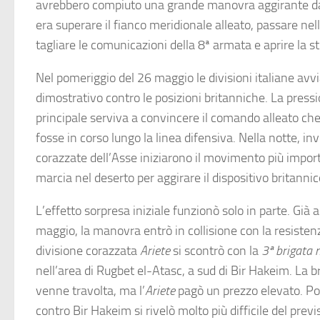
avrebbero compiuto una grande manovra aggirante da 
era superare il fianco meridionale alleato, passare nel
tagliare le comunicazioni della 8ª armata e aprire la s
Nel pomeriggio del 26 maggio le divisioni italiane avv
dimostrativo contro le posizioni britanniche. La pressi
principale serviva a convincere il comando alleato che
fosse in corso lungo la linea difensiva. Nella notte, inv
corazzate dell’Asse iniziarono il movimento più impor
marcia nel deserto per aggirare il dispositivo britannic
L’effetto sorpresa iniziale funzionò solo in parte. Già a
maggio, la manovra entrò in collisione con la resistenz
divisione corazzata
Ariete
si scontrò con la
3ª brigata 
nell’area di Rugbet el-Atasc, a sud di Bir Hakeim. La b
venne travolta, ma l’
Ariete
pagò un prezzo elevato. Po
contro Bir Hakeim si rivelò molto più difficile del previ