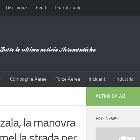
Disclaimer
Feed
Prenota Voli
i
Compagnie Aeree
Forze Aeree
Incidenti
Industria
ALTRO DA AB
zala, la manovra
HOT NEWS!
mel la strada per