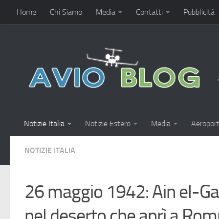
Home
Chi Siamo
Media
Contatti
Pubblicità
Notizie Italia
Notizie Estero
Media
Aeroport
NOTIZIE ITALIA
26 maggio 1942: Ain el-Ga
nel deserto che aprì a Rom