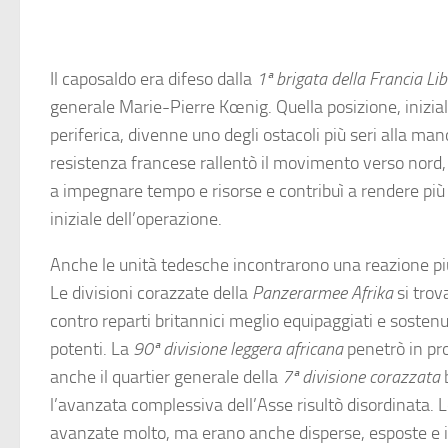
Il caposaldo era difeso dalla
1ª brigata della Francia Li
generale Marie-Pierre Kœnig. Quella posizione, inizi
periferica, divenne uno degli ostacoli più seri alla man
resistenza francese rallentò il movimento verso nord
a impegnare tempo e risorse e contribuì a rendere più 
iniziale dell’operazione.
Anche le unità tedesche incontrarono una reazione più
Le divisioni corazzate della
Panzerarmee Afrika
si trov
contro reparti britannici meglio equipaggiati e sostenu
potenti. La
90ª divisione leggera africana
penetrò in pro
anche il quartier generale della
7ª divisione corazzata
b
l’avanzata complessiva dell’Asse risultò disordinata. 
avanzate molto, ma erano anche disperse, esposte e in