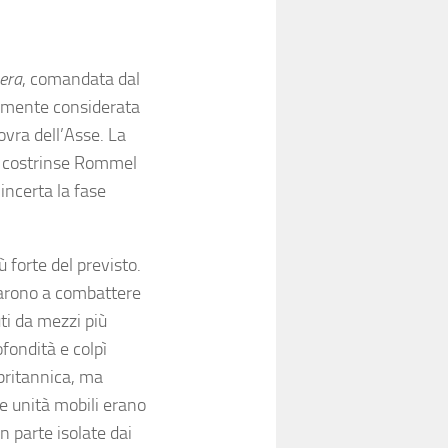
bera
, comandata dal
almente considerata
ovra dell’Asse. La
, costrinse Rommel
incerta la fase
 forte del previsto.
arono a combattere
ti da mezzi più
fondità e colpì
ritannica, ma
Le unità mobili erano
 parte isolate dai