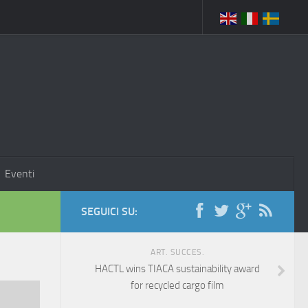
Eventi
SEGUICI SU:
ART. SUCCES.
HACTL wins TIACA sustainability award
for recycled cargo film