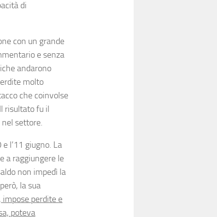
acità di
zione con un grande
ammentario e senza
nniche andarono
perdite molto
tacco che coinvolse
 Il risultato fu il
 nel settore.
0 e l’11 giugno. La
 e a raggiungere le
osaldo non impedì la
 però, la sua
a, impose perdite e
sa, poteva