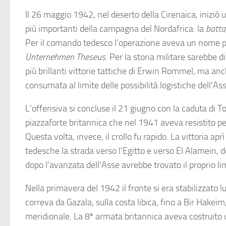
Il 26 maggio 1942, nel deserto della Cirenaica, iniziò u
più importanti della campagna del Nordafrica: la
batta
Per il comando tedesco l’operazione aveva un nome p
Unternehmen Theseus
. Per la storia militare sarebbe 
più brillanti vittorie tattiche di Erwin Rommel, ma anc
consumata al limite delle possibilità logistiche dell’As
L’offensiva si concluse il 21 giugno con la caduta di T
piazzaforte britannica che nel 1941 aveva resistito pe
Questa volta, invece, il crollo fu rapido. La vittoria aprì
tedesche la strada verso l’Egitto e verso El Alamein, 
dopo l’avanzata dell’Asse avrebbe trovato il proprio lim
Nella primavera del 1942 il fronte si era stabilizzato 
correva da Gazala, sulla costa libica, fino a Bir Hakeim
meridionale. La 8ª armata britannica aveva costruito