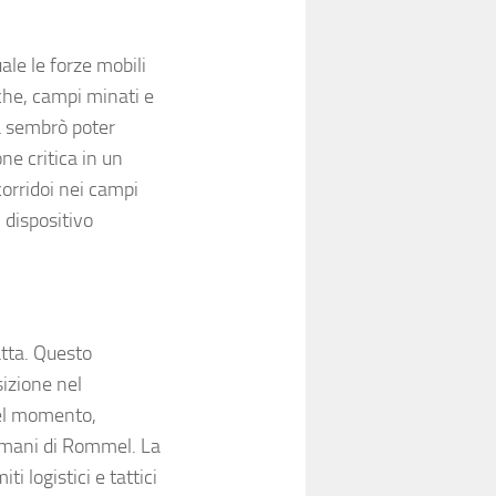
ale le forze mobili
che, campi minati e
va sembrò poter
ne critica in un
corridoi nei campi
l dispositivo
tta. Questo
sizione nel
quel momento,
e mani di Rommel. La
ti logistici e tattici