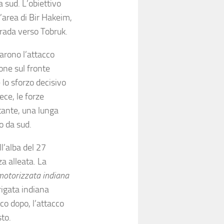
sud. L’obiettivo
l’area di Bir Hakeim,
trada verso Tobruk.
iarono l’attacco
one sul fronte
 lo sforzo decisivo
ece, le forze
tante, una lunga
o da sud.
ll’alba del 27
a alleata. La
motorizzata indiana
rigata indiana
co dopo, l’attacco
sto.