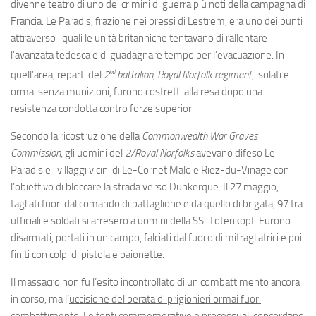
Eventi
divenne teatro di uno dei crimini di guerra più noti della campagna di
Francia. Le Paradis, frazione nei pressi di Lestrem, era uno dei punti
attraverso i quali le unità britanniche tentavano di rallentare
l’avanzata tedesca e di guadagnare tempo per l’evacuazione. In
nd
quell’area, reparti del
2
battalion
,
Royal Norfolk regiment
, isolati e
ormai senza munizioni, furono costretti alla resa dopo una
resistenza condotta contro forze superiori.
Secondo la ricostruzione della
Commonwealth War Graves
Commission
, gli uomini del
2/Royal Norfolks
avevano difeso Le
Paradis e i villaggi vicini di Le-Cornet Malo e Riez-du-Vinage con
l’obiettivo di bloccare la strada verso Dunkerque. Il 27 maggio,
tagliati fuori dal comando di battaglione e da quello di brigata, 97 tra
ufficiali e soldati si arresero a uomini della SS-Totenkopf. Furono
disarmati, portati in un campo, falciati dal fuoco di mitragliatrici e poi
finiti con colpi di pistola e baionette.
Il massacro non fu l’esito incontrollato di un combattimento ancora
in corso, ma l’
uccisione deliberata di prigionieri ormai fuori