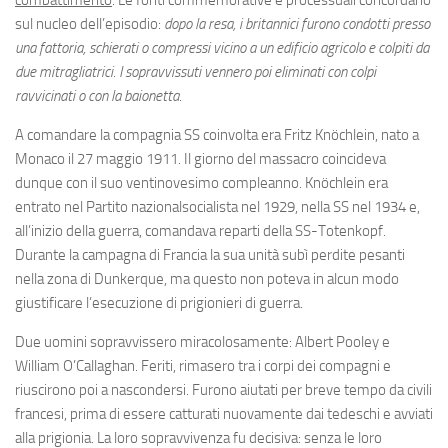
combattimento
. Le fonti commemorative e processuali concordano
sul nucleo dell’episodio:
dopo la resa, i britannici furono condotti presso
una fattoria, schierati o compressi vicino a un edificio agricolo e colpiti da
due mitragliatrici. I sopravvissuti vennero poi eliminati con colpi
ravvicinati o con la baionetta
.
A comandare la compagnia SS coinvolta era Fritz Knöchlein, nato a
Monaco il 27 maggio 1911. Il giorno del massacro coincideva
dunque con il suo ventinovesimo compleanno. Knöchlein era
entrato nel Partito nazionalsocialista nel 1929, nella SS nel 1934 e,
all’inizio della guerra, comandava reparti della SS-Totenkopf.
Durante la campagna di Francia la sua unità subì perdite pesanti
nella zona di Dunkerque, ma questo non poteva in alcun modo
giustificare l’esecuzione di prigionieri di guerra.
Due uomini sopravvissero miracolosamente: Albert Pooley e
William O’Callaghan. Feriti, rimasero tra i corpi dei compagni e
riuscirono poi a nascondersi. Furono aiutati per breve tempo da civili
francesi, prima di essere catturati nuovamente dai tedeschi e avviati
alla prigionia. La loro sopravvivenza fu decisiva: senza le loro