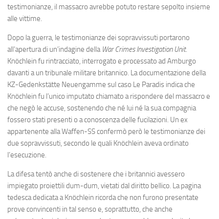
testimonianze, il massacro avrebbe potuto restare sepolto insieme
alle vittime.
Dopo la guerra, le testimonianze dei sopravvissuti portarono
all’apertura di un’indagine della
War Crimes Investigation Unit
.
Knöchlein fu rintracciato, interrogato e processato ad Amburgo
davanti a un tribunale militare britannico. La documentazione della
KZ-Gedenkstätte Neuengamme sul caso Le Paradis indica che
Knöchlein fu l’unico imputato chiamato a rispondere del massacro e
che negò le accuse, sostenendo che né lui né la sua compagnia
fossero stati presenti o a conoscenza delle fucilazioni. Un ex
appartenente alla Waffen-SS confermò però le testimonianze dei
due sopravvissuti, secondo le quali Knöchlein aveva ordinato
l’esecuzione.
La difesa tentò anche di sostenere che i britannici avessero
impiegato proiettili dum-dum, vietati dal diritto bellico. La pagina
tedesca dedicata a Knöchlein ricorda che non furono presentate
prove convincenti in tal senso e, soprattutto, che anche