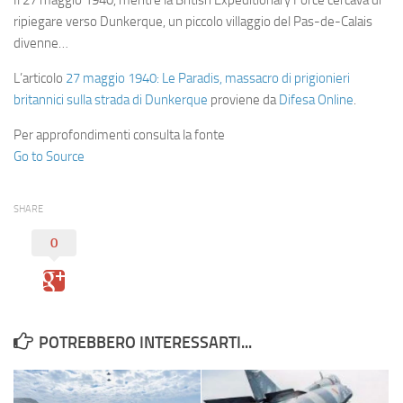
Il 27 maggio 1940, mentre la British Expeditionary Force cercava di
ripiegare verso Dunkerque, un piccolo villaggio del Pas-de-Calais
divenne…
L’articolo
27 maggio 1940: Le Paradis, massacro di prigionieri
britannici sulla strada di Dunkerque
proviene da
Difesa Online
.
Per approfondimenti consulta la fonte
Go to Source
SHARE
0
POTREBBERO INTERESSARTI...