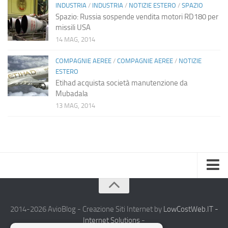
INDUSTRIA
/
INDUSTRIA
/
NOTIZIE ESTERO
/
SPAZIO
Spazio: Russia sospende vendita motori RD180 per
missili USA
14 MAG, 2014
COMPAGNIE AEREE
/
COMPAGNIE AEREE
/
NOTIZIE
ESTERO
Etihad acquista società manutenzione da
Mubadala
13 MAG, 2014
Home
Chi Siamo
2014-2026 AvioBlog - Creazione Siti Internet by
LowCostWeb.IT -
Internet Solutions
-
Notizie Estero