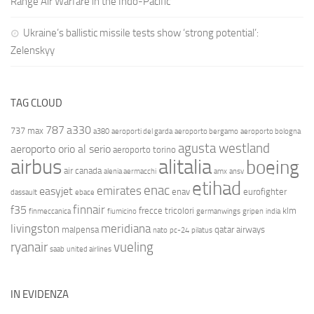
Range Air Warfare in the Indo-Pacific
Ukraine’s ballistic missile tests show ‘strong potential’:
Zelenskyy
TAG CLOUD
787
a330
737 max
a380
aeroporti del garda
aeroporto bergamo
aeroporto bologna
agusta westland
aeroporto orio al serio
aeroporto torino
airbus
alitalia
boeing
air canada
alenia aermacchi
amx
ansv
etihad
enac
emirates
easyjet
enav
eurofighter
dassault
ebace
finnair
f35
frecce tricolori
klm
finmeccanica
fiumicino
germanwings
gripen
india
livingston
meridiana
malpensa
qatar airways
nato
pc-24
pilatus
ryanair
vueling
saab
united airlines
IN EVIDENZA