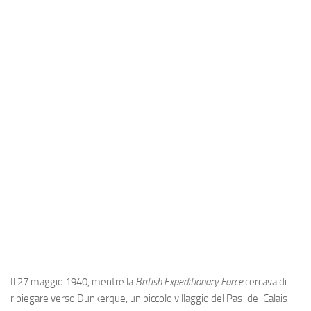
Industria
Notizie Estero
Compagnie Aeree
Forze Aeree
Industria
Media
Video
Aeroporti
Compagnie Aeree
Forze Aeree
Incidenti
Il 27 maggio 1940, mentre la
British Expeditionary Force
cercava di
Industria
ripiegare verso Dunkerque, un piccolo villaggio del Pas-de-Calais