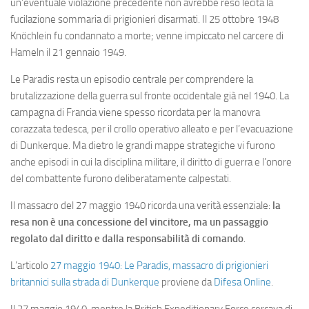
un’eventuale violazione precedente non avrebbe reso lecita la
fucilazione sommaria di prigionieri disarmati. Il 25 ottobre 1948
Knöchlein fu condannato a morte; venne impiccato nel carcere di
Hameln il 21 gennaio 1949.
Le Paradis resta un episodio centrale per comprendere la
brutalizzazione della guerra sul fronte occidentale già nel 1940. La
campagna di Francia viene spesso ricordata per la manovra
corazzata tedesca, per il crollo operativo alleato e per l’evacuazione
di Dunkerque. Ma dietro le grandi mappe strategiche vi furono
anche episodi in cui la disciplina militare, il diritto di guerra e l’onore
del combattente furono deliberatamente calpestati.
Il massacro del 27 maggio 1940 ricorda una verità essenziale:
la
resa non è una concessione del vincitore, ma un passaggio
regolato dal diritto e dalla responsabilità di comando
.
L’articolo
27 maggio 1940: Le Paradis, massacro di prigionieri
britannici sulla strada di Dunkerque
proviene da
Difesa Online
.