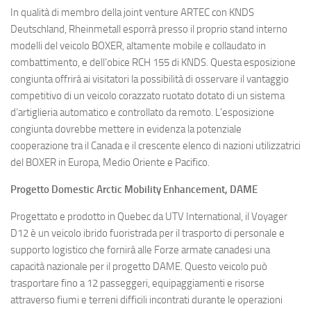
In qualità di membro della joint venture ARTEC con KNDS
Deutschland, Rheinmetall esporrà presso il proprio stand interno
modelli del veicolo BOXER, altamente mobile e collaudato in
combattimento, e dell’obice RCH 155 di KNDS. Questa esposizione
congiunta offrirà ai visitatori la possibilità di osservare il vantaggio
competitivo di un veicolo corazzato ruotato dotato di un sistema
d’artiglieria automatico e controllato da remoto. L’esposizione
congiunta dovrebbe mettere in evidenza la potenziale
cooperazione tra il Canada e il crescente elenco di nazioni utilizzatrici
del BOXER in Europa, Medio Oriente e Pacifico.
Progetto Domestic Arctic Mobility Enhancement, DAME
Progettato e prodotto in Quebec da UTV International, il Voyager
D12 è un veicolo ibrido fuoristrada per il trasporto di personale e
supporto logistico che fornirà alle Forze armate canadesi una
capacità nazionale per il progetto DAME. Questo veicolo può
trasportare fino a 12 passeggeri, equipaggiamenti e risorse
attraverso fiumi e terreni difficili incontrati durante le operazioni