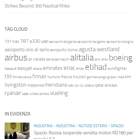
Strikes Beyond 300 Nautical Miles
TAG CLOUD
787
a330
737 max
a380
aeroporti del garda
aeroporto bergamo
aeroporto bologna
agusta westland
aeroporto orio al serio
aeroporto torino
airbus
alitalia
boeing
air canada
alenia aermacchi
amx
ansv
etihad
enac
emirates
easyjet
enav
eurofighter
dassault
ebace
finnair
f35
frecce tricolori
klm
finmeccanica
fiumicino
germanwings
gripen
india
livingston
meridiana
malpensa
qatar airways
nato
pc-24
pilatus
ryanair
vueling
saab
united airlines
IN EVIDENZA
INDUSTRIA
/
INDUSTRIA
/
NOTIZIE ESTERO
/
SPAZIO
Spazio: Russia sospende vendita motori RD180 per