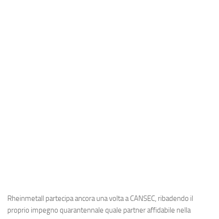
Industria
Notizie Estero
Compagnie Aeree
Forze Aeree
Industria
Media
Video
Aeroporti
Compagnie Aeree
Forze Aeree
Incidenti
Rheinmetall partecipa ancora una volta a CANSEC, ribadendo il
Industria
proprio impegno quarantennale quale partner affidabile nella