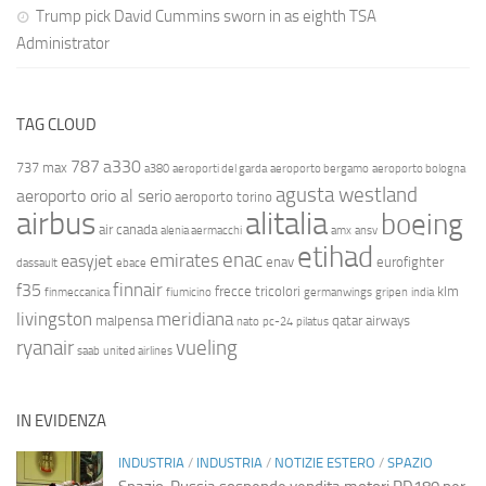
Trump pick David Cummins sworn in as eighth TSA
Administrator
TAG CLOUD
787
a330
737 max
a380
aeroporti del garda
aeroporto bergamo
aeroporto bologna
agusta westland
aeroporto orio al serio
aeroporto torino
airbus
alitalia
boeing
air canada
alenia aermacchi
amx
ansv
etihad
enac
emirates
easyjet
enav
eurofighter
dassault
ebace
finnair
f35
frecce tricolori
klm
finmeccanica
fiumicino
germanwings
gripen
india
livingston
meridiana
malpensa
qatar airways
nato
pc-24
pilatus
ryanair
vueling
saab
united airlines
IN EVIDENZA
INDUSTRIA
/
INDUSTRIA
/
NOTIZIE ESTERO
/
SPAZIO