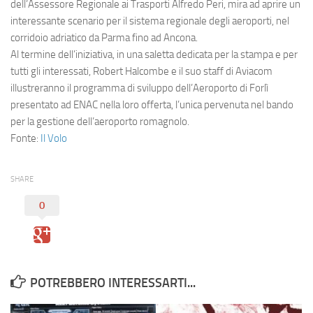
Eventi
dell’Assessore Regionale ai Trasporti Alfredo Peri, mira ad aprire un
interessante scenario per il sistema regionale degli aeroporti, nel
corridoio adriatico da Parma fino ad Ancona.
Al termine dell’iniziativa, in una saletta dedicata per la stampa e per
tutti gli interessati, Robert Halcombe e il suo staff di Aviacom
illustreranno il programma di sviluppo dell’
Aeroporto di Forlì
presentato ad
ENAC
nella loro offerta, l’unica pervenuta nel bando
per la gestione dell’aeroporto romagnolo.
Fonte:
Il Volo
SHARE
0
POTREBBERO INTERESSARTI...