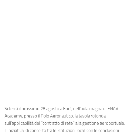
Industria
Notizie Estero
Compagnie Aeree
Forze Aeree
Industria
Media
Video
Aeroporti
Compagnie Aeree
Forze Aeree
Si terrà il prossimo 28 agosto a Forlì, nell’aula magna di
ENAV
Incidenti
Academy
, presso il Polo Aeronautico, la tavola rotonda
sull’applicabilità del “contratto di rete” alla gestione aeroportuale.
Industria
L’iniziativa, di concerto tra le istituzioni locali con le conclusioni