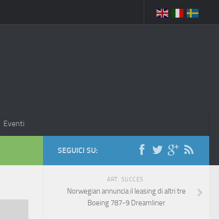
Eventi
SEGUICI SU:
ART. SUCCES.
Norwegian annuncia il leasing di altri tre
Boeing 787-9 Dreamliner