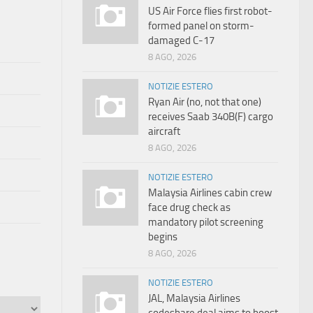
US Air Force flies first robot-
formed panel on storm-
damaged C-17
8 AGO, 2026
NOTIZIE ESTERO
Ryan Air (no, not that one)
receives Saab 340B(F) cargo
aircraft
8 AGO, 2026
NOTIZIE ESTERO
Malaysia Airlines cabin crew
face drug check as
mandatory pilot screening
begins
8 AGO, 2026
NOTIZIE ESTERO
JAL, Malaysia Airlines