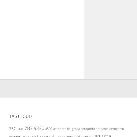
TAG CLOUD
787
a330
737 max
a380
aeroporti del garda
aeroporto bergamo
aeroporto
agusta
aeroporto orio al serio
aeroporto torino