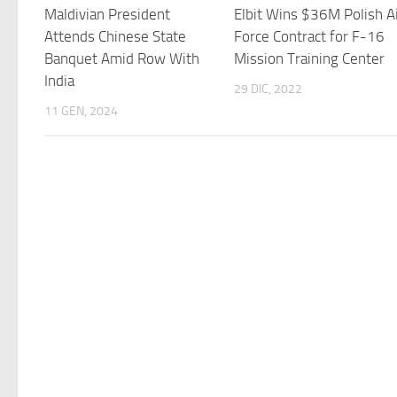
Maldivian President
Elbit Wins $36M Polish A
Attends Chinese State
Force Contract for F-16
Banquet Amid Row With
Mission Training Center
India
29 DIC, 2022
11 GEN, 2024