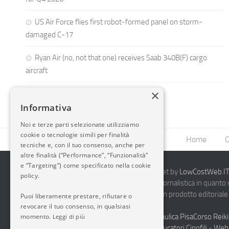
US Air Force flies first robot-formed panel on storm-
damaged C-17
Ryan Air (no, not that one) receives Saab 340B(F) cargo
aircraft
×
Informativa
Noi e terze parti selezionate utilizziamo
cookie o tecnologie simili per finalità
Home
C
tecniche e, con il tuo consenso, anche per
altre finalità (“Performance”, “Funzionalità”
e “Targeting”) come specificato nella cookie
2014-2026 AvioBlog - Creazione Siti Internet by
LowCostWeb.IT 
policy.
Questo blog non rappresenta una testata giornalistica in quanto
periodicità. Non può pertanto considerarsi un prodotto editoriale 
Puoi liberamente prestare, rifiutare o
7.03.2001.
Disclaimer Completo
revocare il tuo consenso, in qualsiasi
momento.
Vendita Abbigliamento Sicurezza
Termoidraulica Pisa
Corso Reiki
Leggi di più
Napoli
Corsi Formazione Mediatori Felini Educatori Cinofili
-
Web 