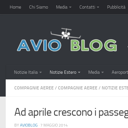
Home
Chi Siamo
Media
Contatti
Pubblicità
Notizie Italia
Notizie Estero
Media
Aeroport
COMPAGNIE AEREE
/
COMPAGNIE AEREE
/
NOTIZIE EST
Ad aprile crescono i passegg
BY
AVIOBLOG
· 7 MAGGIO 2014