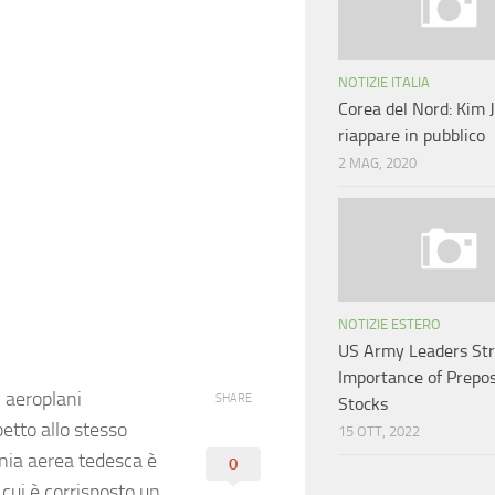
NOTIZIE ITALIA
Corea del Nord: Kim
riappare in pubblico
2 MAG, 2020
NOTIZIE ESTERO
US Army Leaders Str
Importance of Prepos
i aeroplani
SHARE
Stocks
etto allo stesso
15 OTT, 2022
gnia aerea tedesca è
0
 cui è corrisposto un