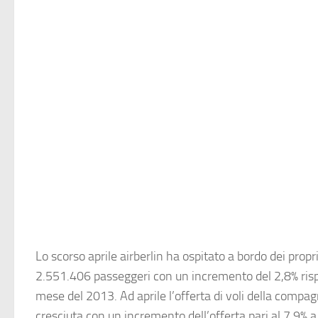
Lo scorso aprile
airberlin
ha ospitato a bordo dei propr
2.551.406 passeggeri con un incremento del 2,8% risp
mese del 2013. Ad aprile l’offerta di voli della compa
cresciuta con un incremento dell’offerta pari al 7,9% a