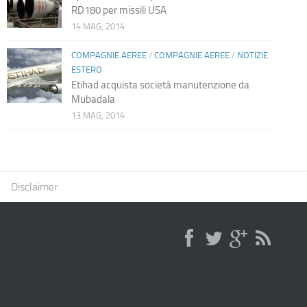
RD180 per missili USA
14 MAG, 2014
COMPAGNIE AEREE
/
COMPAGNIE AEREE
/
NOTIZIE
ESTERO
Etihad acquista società manutenzione da
Mubadala
13 MAG, 2014
Disclaimer