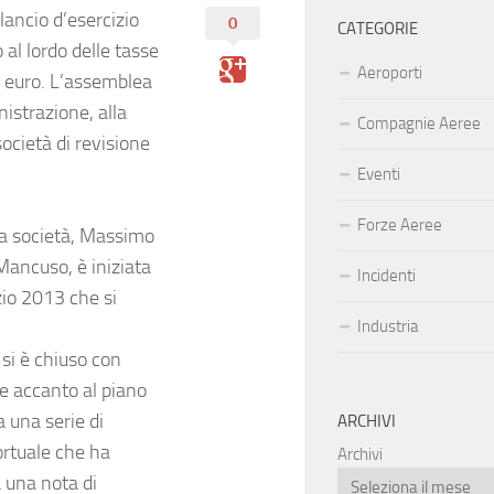
lancio d’esercizio
0
CATEGORIE
al lordo delle tasse
Aeroporti
0 euro. L’assemblea
istrazione, alla
Compagnie Aeree
ocietà di revisione
Eventi
Forze Aeree
la società, Massimo
Mancuso, è iniziata
Incidenti
zio 2013 che si
Industria
 si è chiuso con
che accanto al piano
a una serie di
ARCHIVI
portuale che ha
Archivi
a una nota di