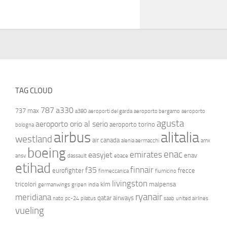
TAG CLOUD
787
a330
737 max
a380
aeroporti del garda
aeroporto bergamo
aeroporto
agusta
aeroporto orio al serio
aeroporto torino
bologna
airbus
alitalia
westland
air canada
alenia aermacchi
amx
boeing
enac
emirates
easyjet
enav
ansv
dassault
ebace
etihad
finnair
f35
eurofighter
frecce
finmeccanica
fiumicino
livingston
tricolori
klm
malpensa
germanwings
gripen
india
ryanair
meridiana
qatar airways
nato
pc-24
pilatus
saab
united airlines
vueling