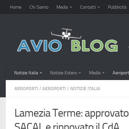
Home
Chi Siamo
Media
Contatti
Pubblicità
Notizie Italia
Notizie Estero
Media
Aeroport
AEROPORTI
/
AEROPORTI
/
NOTIZIE ITALIA
Lamezia Terme: approvato il
SACAL e rinnovato il CdA