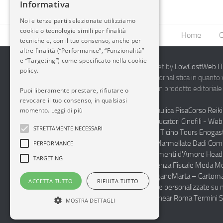
Informativa
Noi e terze parti selezionate utilizziamo
cookie o tecnologie simili per finalità
Home
C
tecniche e, con il tuo consenso, anche per
altre finalità (“Performance”, “Funzionalità”
e “Targeting”) come specificato nella cookie
2014-2026 AvioBlog - Creazione Siti Internet by
LowCostWeb.IT 
policy.
Questo blog non rappresenta una testata giornalistica in quanto
periodicità. Non può pertanto considerarsi un prodotto editoriale 
Puoi liberamente prestare, rifiutare o
7.03.2001.
Disclaimer Completo
revocare il tuo consenso, in qualsiasi
Vendita Abbigliamento Sicurezza
Termoidraulica Pisa
Corso Reiki
momento.
Leggi di più
Napoli
Corsi Formazione Mediatori Felini Educatori Cinofili
-
Web 
STRETTAMENTE NECESSARI
Andrologo Toscana
Progettare Casa Canton Ticino
Tours Enogas
Monferrato
Produzione Conto Terzi Sughi Marmellate Dadi Co
PERFORMANCE
specialista Floaters
Proctologo Milano
Legamenti d'Amore
Head
TARGETING
Haccp Sicurezza sul Lavoro Toscana
Consulenza Fiscale Meda M
personalizzate scuole medie e superiori Lugano
Marta – Cartoma
ACCETTA TUTTO
RIFIUTA TUTTO
Pulizia Uffici Condomini Monza Brianza
Diete personalizzate su 
Integratori Cura del Corpo
Luxury Spa Suite near Roma Termini S
MOSTRA DETTAGLI
Condominio a Roma
tours organizzati Sicilia