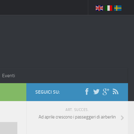
Eventi
SEGUICI SU:
ART. SUCCES.
Ad aprile crescono i passeggeri di airberlin