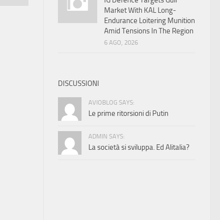
IG Defence Targets Gulf
Market With KAL Long-
Endurance Loitering Munition
Amid Tensions In The Region
6 AGO, 2026
DISCUSSIONI
AVIOBLOG SAYS:
Le prime ritorsioni di Putin
ADMIN SAYS:
La società si sviluppa. Ed Alitalia?