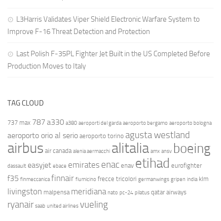
L3Harris Validates Viper Shield Electronic Warfare System to
Improve F-16 Threat Detection and Protection
Last Polish F-35PL Fighter Jet Built in the US Completed Before
Production Moves to Italy
TAG CLOUD
787
a330
737 max
a380
aeroporti del garda
aeroporto bergamo
aeroporto bologna
agusta westland
aeroporto orio al serio
aeroporto torino
airbus
alitalia
boeing
air canada
alenia aermacchi
amx
ansv
etihad
enac
emirates
easyjet
enav
eurofighter
dassault
ebace
finnair
f35
frecce tricolori
klm
finmeccanica
fiumicino
germanwings
gripen
india
livingston
meridiana
malpensa
qatar airways
nato
pc-24
pilatus
ryanair
vueling
saab
united airlines