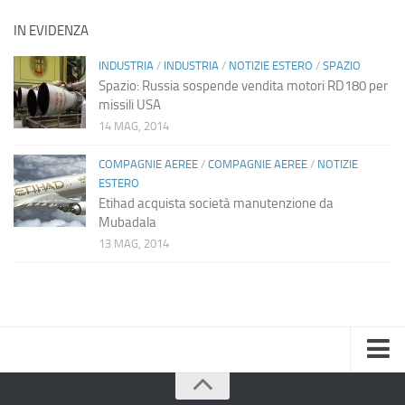
IN EVIDENZA
INDUSTRIA
/
INDUSTRIA
/
NOTIZIE ESTERO
/
SPAZIO
Spazio: Russia sospende vendita motori RD180 per
missili USA
14 MAG, 2014
COMPAGNIE AEREE
/
COMPAGNIE AEREE
/
NOTIZIE
ESTERO
Etihad acquista società manutenzione da
Mubadala
13 MAG, 2014
Home