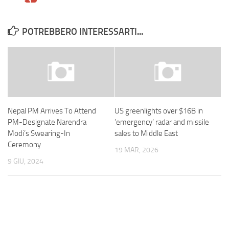
POTREBBERO INTERESSARTI...
Nepal PM Arrives To Attend
US greenlights over $16B in
PM-Designate Narendra
’emergency’ radar and missile
Modi’s Swearing-In
sales to Middle East
Ceremony
19 MAR, 2026
9 GIU, 2024