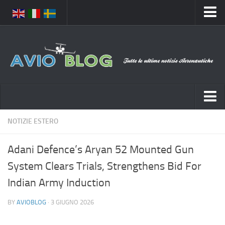
Home
Chi Siamo
Media
Foto
Video
Notizie Italia
NOTIZIE ESTERO
Contatti
Aeronautica Civile
Privacy
Adani Defence’s Aryan 52 Mounted Gun
Aeronautica Militare
Pubblicità
System Clears Trials, Strengthens Bid For
Aeroporti
Disclaimer
Indian Army Induction
Compagnie Aeree
Feed
BY
AVIOBLOG
· 3 GIUGNO 2026
Forze Aeree
Prenota Voli
Incidenti e inconvenienti aerei