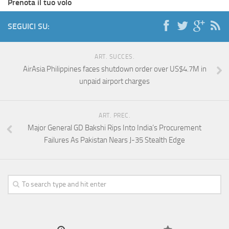
Prenota il tuo volo
SEGUICI SU:
ART. SUCCES.
AirAsia Philippines faces shutdown order over US$4.7M in
unpaid airport charges
ART. PREC.
Major General GD Bakshi Rips Into India’s Procurement
Failures As Pakistan Nears J-35 Stealth Edge