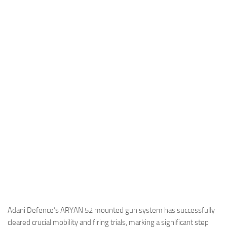
Industria
Notizie Estero
Compagnie Aeree
Forze Aeree
Industria
Media
Video
Aeroporti
Compagnie Aeree
Forze Aeree
Incidenti
Industria
Adani Defence’s ARYAN 52 mounted gun system has successfully
cleared crucial mobility and firing trials, marking a significant step