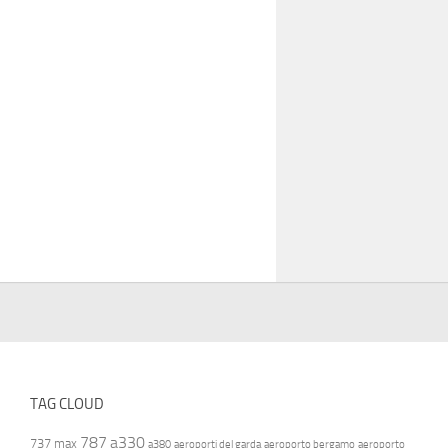
TAG CLOUD
787
a330
737 max
a380
aeroporti del garda
aeroporto bergamo
aeroporto