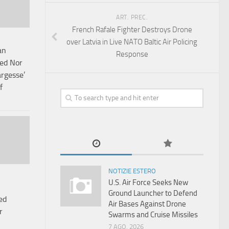
ART. PREC.
French Rafale Fighter Destroys Drone
over Latvia in Live NATO Baltic Air Policing
an
Response
ed Nor
rgesse’
f
NOTIZIE ESTERO
U.S. Air Force Seeks New
Ground Launcher to Defend
ed
Air Bases Against Drone
r
Swarms and Cruise Missiles
7 AGO, 2026