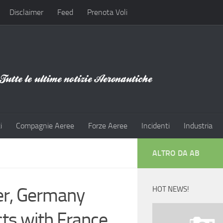
Disclaimer
Feed
Prenota Voli
i
Compagnie Aeree
Forze Aeree
Incidenti
Industria
ALTRO DA AB
ter, Germany
HOT NEWS!
ects with France