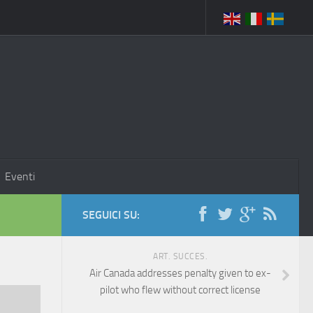
Eventi
SEGUICI SU:
ART. SUCCES.
Air Canada addresses penalty given to ex-
pilot who flew without correct license