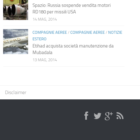
Spazio: Russia sospende vendita motori
RD180 per missili USA
14 MAG, 2014
COMPAGNIE AEREE
/
COMPAGNIE AEREE
/
NOTIZIE
ESTERO
Etihad acquista società manutenzione da
Mubadala
13 MAG, 2014
Disclaimer