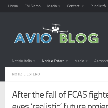
Home
Chi Siamo
Media
Contatti
Pubblicità
Notizie Italia
Notizie Estero
Media
Aeroport
NOTIZIE ESTERO
After the fall of FCAS figh
eyes ‘realistic’ future proj