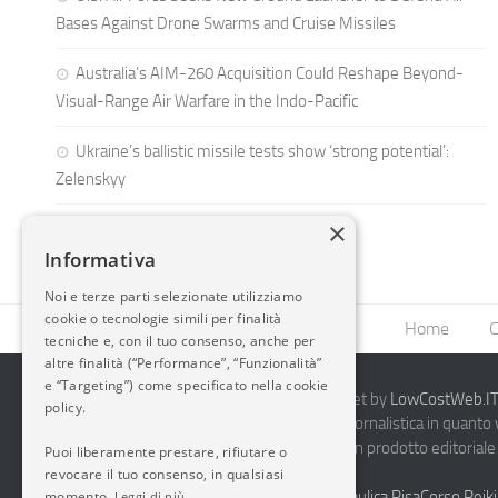
Bases Against Drone Swarms and Cruise Missiles
Australia’s AIM-260 Acquisition Could Reshape Beyond-
Visual-Range Air Warfare in the Indo-Pacific
Ukraine’s ballistic missile tests show ‘strong potential’:
Zelenskyy
×
Informativa
Noi e terze parti selezionate utilizziamo
cookie o tecnologie simili per finalità
Home
C
tecniche e, con il tuo consenso, anche per
altre finalità (“Performance”, “Funzionalità”
e “Targeting”) come specificato nella cookie
2014-2026 AvioBlog - Creazione Siti Internet by
LowCostWeb.IT 
policy.
Questo blog non rappresenta una testata giornalistica in quanto
periodicità. Non può pertanto considerarsi un prodotto editoriale 
Puoi liberamente prestare, rifiutare o
7.03.2001.
Disclaimer Completo
revocare il tuo consenso, in qualsiasi
momento.
Vendita Abbigliamento Sicurezza
Termoidraulica Pisa
Corso Reiki
Leggi di più