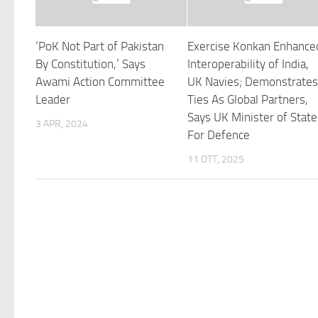
‘PoK Not Part of Pakistan
Exercise Konkan Enhance
By Constitution,’ Says
Interoperability of India,
Awami Action Committee
UK Navies; Demonstrate
Leader
Ties As Global Partners,
Says UK Minister of State
3 APR, 2024
For Defence
11 OTT, 2025