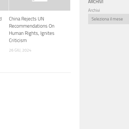
ARCHIVI
Archivi
d
China Rejects UN
Recommendations On
s
Human Rights, Ignites
Criticism
26 GIU, 2024