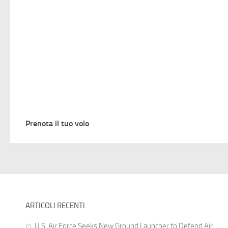
Prenota il tuo volo
ARTICOLI RECENTI
U.S. Air Force Seeks New Ground Launcher to Defend Air