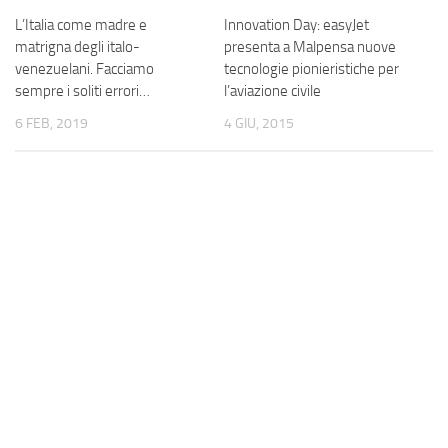
L’Italia come madre e
Innovation Day: easyJet
matrigna degli italo-
presenta a Malpensa nuove
venezuelani. Facciamo
tecnologie pionieristiche per
sempre i soliti errori…
l’aviazione civile
6 FEB, 2019
4 GIU, 2015