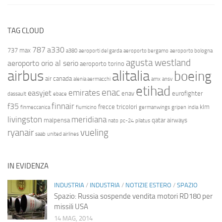
TAG CLOUD
787
a330
737 max
a380
aeroporti del garda
aeroporto bergamo
aeroporto bologna
agusta westland
aeroporto orio al serio
aeroporto torino
airbus
alitalia
boeing
air canada
alenia aermacchi
amx
ansv
etihad
enac
emirates
easyjet
enav
eurofighter
dassault
ebace
finnair
f35
frecce tricolori
klm
finmeccanica
fiumicino
germanwings
gripen
india
livingston
meridiana
malpensa
qatar airways
nato
pc-24
pilatus
ryanair
vueling
saab
united airlines
IN EVIDENZA
INDUSTRIA
/
INDUSTRIA
/
NOTIZIE ESTERO
/
SPAZIO
Spazio: Russia sospende vendita motori RD180 per
missili USA
14 MAG, 2014