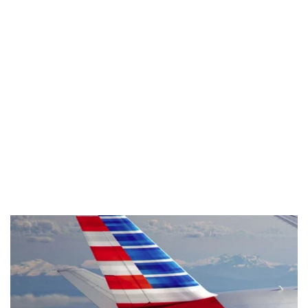
Industria
Notizie Estero
Compagnie Aeree
Forze Aeree
Industria
Media
Video
Aeroporti
Compagnie Aeree
Forze Aeree
Incidenti
Industria