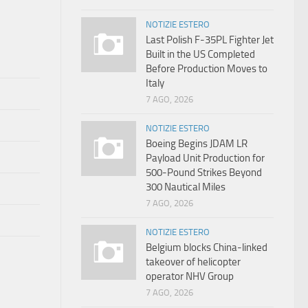
NOTIZIE ESTERO
Last Polish F-35PL Fighter Jet
Built in the US Completed
Before Production Moves to
Italy
7 AGO, 2026
NOTIZIE ESTERO
Boeing Begins JDAM LR
Payload Unit Production for
500-Pound Strikes Beyond
300 Nautical Miles
7 AGO, 2026
NOTIZIE ESTERO
Belgium blocks China-linked
takeover of helicopter
operator NHV Group
7 AGO, 2026