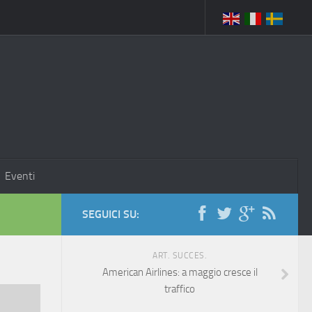
Eventi
SEGUICI SU:
ART. SUCCES.
American Airlines: a maggio cresce il
traffico