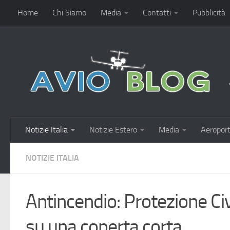
Home
Chi Siamo
Media
Contatti
Pubblicità
Notizie Italia
Notizie Estero
Media
Aeroport
NOTIZIE ITALIA
Antincendio: Protezione Civil
su una coperta corta