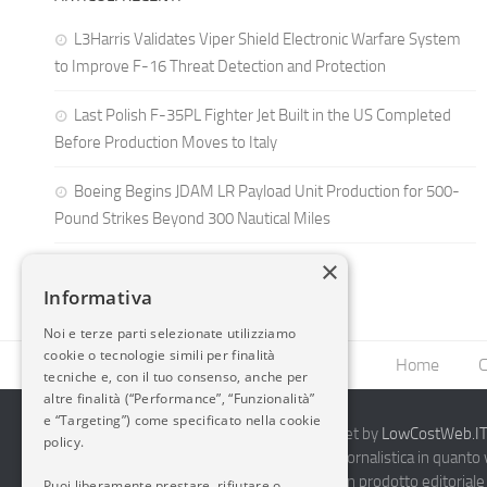
L3Harris Validates Viper Shield Electronic Warfare System
to Improve F-16 Threat Detection and Protection
Last Polish F-35PL Fighter Jet Built in the US Completed
Before Production Moves to Italy
Boeing Begins JDAM LR Payload Unit Production for 500-
Pound Strikes Beyond 300 Nautical Miles
×
Informativa
Noi e terze parti selezionate utilizziamo
cookie o tecnologie simili per finalità
Home
C
tecniche e, con il tuo consenso, anche per
altre finalità (“Performance”, “Funzionalità”
e “Targeting”) come specificato nella cookie
2014-2026 AvioBlog - Creazione Siti Internet by
LowCostWeb.IT 
policy.
Questo blog non rappresenta una testata giornalistica in quanto
periodicità. Non può pertanto considerarsi un prodotto editoriale 
Puoi liberamente prestare, rifiutare o