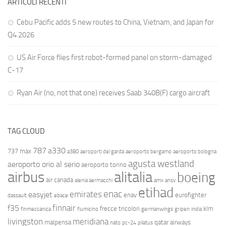
ARTICOLI RECENTI
Cebu Pacific adds 5 new routes to China, Vietnam, and Japan for
Q4 2026
US Air Force flies first robot-formed panel on storm-damaged
C-17
Ryan Air (no, not that one) receives Saab 340B(F) cargo aircraft
TAG CLOUD
787
a330
737 max
a380
aeroporti del garda
aeroporto bergamo
aeroporto bologna
agusta westland
aeroporto orio al serio
aeroporto torino
airbus
alitalia
boeing
air canada
alenia aermacchi
amx
ansv
etihad
enac
emirates
easyjet
enav
eurofighter
dassault
ebace
finnair
f35
frecce tricolori
klm
finmeccanica
fiumicino
germanwings
gripen
india
livingston
meridiana
malpensa
qatar airways
nato
pc-24
pilatus