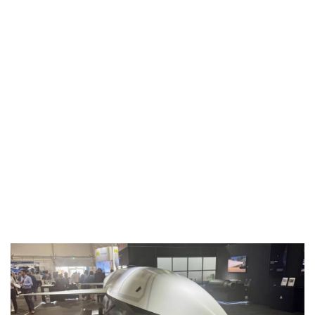
Industria
Notizie Estero
Compagnie Aeree
Forze Aeree
Industria
Media
Video
Aeroporti
Compagnie Aeree
Forze Aeree
Incidenti
Industria