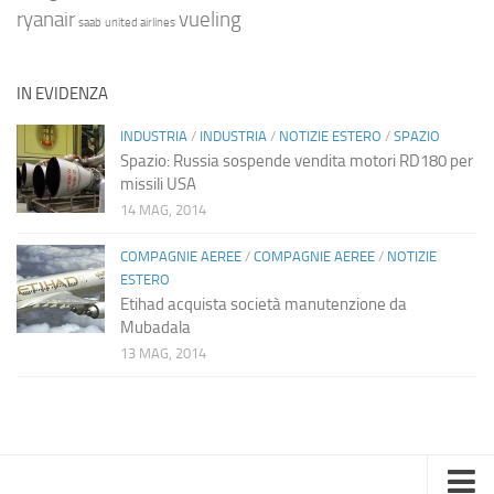
ryanair
vueling
saab
united airlines
IN EVIDENZA
INDUSTRIA
/
INDUSTRIA
/
NOTIZIE ESTERO
/
SPAZIO
Spazio: Russia sospende vendita motori RD180 per
missili USA
14 MAG, 2014
COMPAGNIE AEREE
/
COMPAGNIE AEREE
/
NOTIZIE
ESTERO
Etihad acquista società manutenzione da
Mubadala
13 MAG, 2014