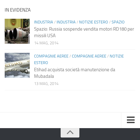
IN EVIDENZA
INDUSTRIA
/
INDUSTRIA
/
NOTIZIE ESTERO
/
SPAZIO
Spazio: Russia sospende vendita motori RD180 per
missili USA
14 MAG, 2014
COMPAGNIE AEREE
/
COMPAGNIE AEREE
/
NOTIZIE
ESTERO
Etihad acquista società manutenzione da
Mubadala
13 MAG, 2014
Home