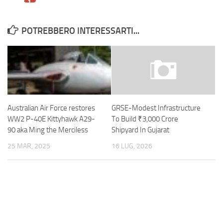
POTREBBERO INTERESSARTI...
Australian Air Force restores
GRSE-Modest Infrastructure
WW2 P-40E Kittyhawk A29-
To Build ₹3,000 Crore
90 aka Ming the Merciless
Shipyard In Gujarat
25 MAR, 2025
16 LUG, 2026