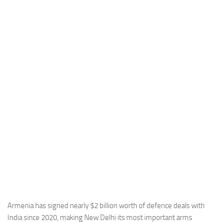
Industria
Notizie Estero
Compagnie Aeree
Forze Aeree
Industria
Media
Video
Aeroporti
Compagnie Aeree
Forze Aeree
Incidenti
Industria
Armenia has signed nearly $2 billion worth of defence deals with
India since 2020, making New Delhi its most important arms