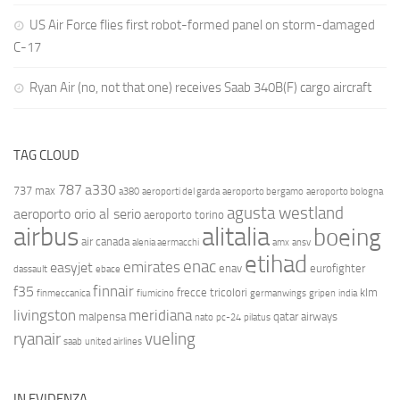
US Air Force flies first robot-formed panel on storm-damaged
C-17
Ryan Air (no, not that one) receives Saab 340B(F) cargo aircraft
TAG CLOUD
787
a330
737 max
a380
aeroporti del garda
aeroporto bergamo
aeroporto bologna
agusta westland
aeroporto orio al serio
aeroporto torino
airbus
alitalia
boeing
air canada
alenia aermacchi
amx
ansv
etihad
enac
emirates
easyjet
enav
eurofighter
dassault
ebace
finnair
f35
frecce tricolori
klm
finmeccanica
fiumicino
germanwings
gripen
india
livingston
meridiana
malpensa
qatar airways
nato
pc-24
pilatus
ryanair
vueling
saab
united airlines
IN EVIDENZA