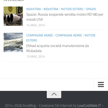
INDUSTRIA
/
INDUSTRIA
/
NOTIZIE ESTERO
/
SPAZIO
Spazio: Russia sospende vendita motori RD180 per
missili USA
14 MAG, 2014
COMPAGNIE AEREE
/
COMPAGNIE AEREE
/
NOTIZIE
ESTERO
Etihad acquista società manutenzione da
Mubadala
13 MAG, 2014
Home
Chi Siamo
2014-2026 AvioBlog - Creazione Siti Internet by
LowCostWeb.IT -