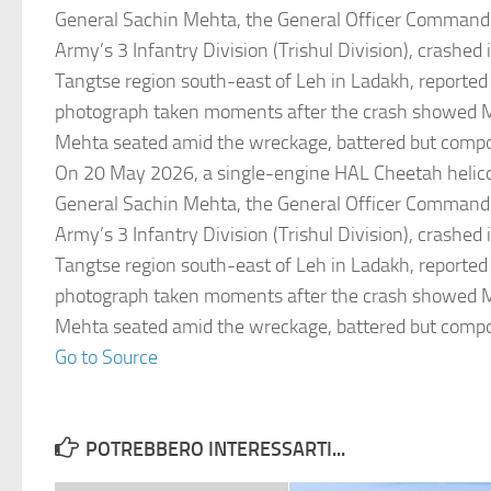
General Sachin Mehta, the General Officer Commandi
Army’s 3 Infantry Division (Trishul Division), crashed 
Tangtse region south-east of Leh in Ladakh, reported
photograph taken moments after the crash showed M
Mehta seated amid the wreckage, battered but comp
On 20 May 2026, a single-engine HAL Cheetah helico
General Sachin Mehta, the General Officer Commandi
Army’s 3 Infantry Division (Trishul Division), crashed 
Tangtse region south-east of Leh in Ladakh, reported
photograph taken moments after the crash showed M
Mehta seated amid the wreckage, battered but comp
Go to Source
POTREBBERO INTERESSARTI...