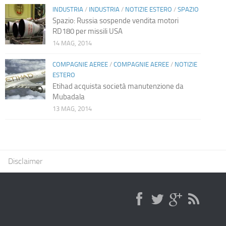
INDUSTRIA
/
INDUSTRIA
/
NOTIZIE ESTERO
/
SPAZIO
Spazio: Russia sospende vendita motori
RD180 per missili USA
14 MAG, 2014
COMPAGNIE AEREE
/
COMPAGNIE AEREE
/
NOTIZIE
ESTERO
Etihad acquista società manutenzione da
Mubadala
13 MAG, 2014
Disclaimer