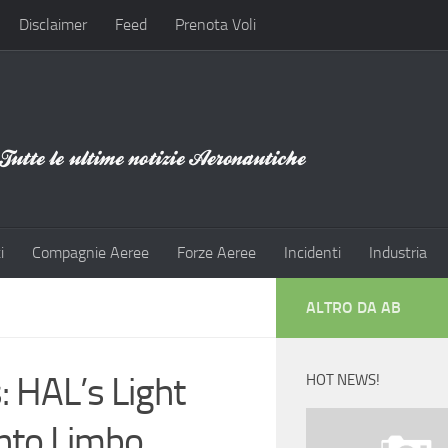
Disclaimer
Feed
Prenota Voli
i
Compagnie Aeree
Forze Aeree
Incidenti
Industria
ALTRO DA AB
: HAL’s Light
HOT NEWS!
Into Limbo