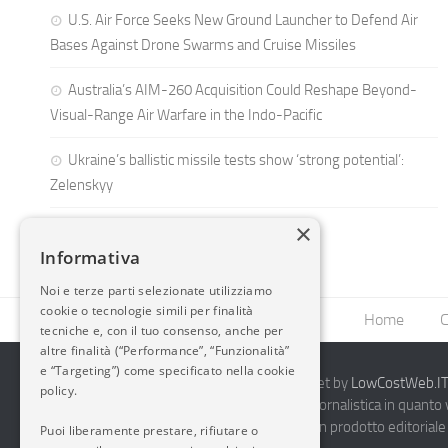
U.S. Air Force Seeks New Ground Launcher to Defend Air
Bases Against Drone Swarms and Cruise Missiles
Australia’s AIM-260 Acquisition Could Reshape Beyond-
Visual-Range Air Warfare in the Indo-Pacific
Ukraine’s ballistic missile tests show ‘strong potential’:
Zelenskyy
×
Informativa
Noi e terze parti selezionate utilizziamo
cookie o tecnologie simili per finalità
Home
C
tecniche e, con il tuo consenso, anche per
altre finalità (“Performance”, “Funzionalità”
e “Targeting”) come specificato nella cookie
2014-2026 AvioBlog - Creazione Siti Internet by
LowCostWeb.IT 
policy.
Questo blog non rappresenta una testata giornalistica in quanto
periodicità. Non può pertanto considerarsi un prodotto editoriale 
Puoi liberamente prestare, rifiutare o