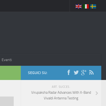
Eventi
SEGUICI SU:
ART. SUCCES.
Virupaksha Radar Advances With X‑Band
Vivaldi Antenna Testing