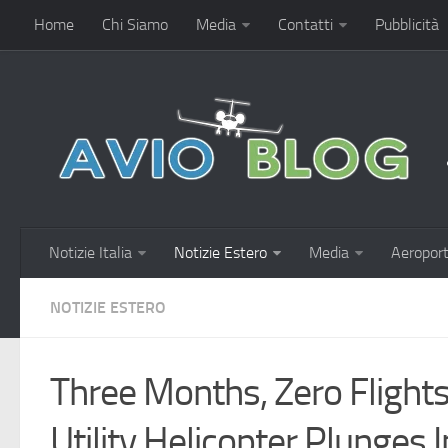
Home
Chi Siamo
Media
Contatti
Pubblicità
Notizie Italia
Notizie Estero
Media
Aeroport
NOTIZIE ESTERO
Three Months, Zero Flights
Utility Helicopter Plunges 