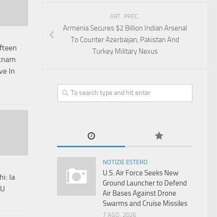
ART. PREC.
Armenia Secures $2 Billion Indian Arsenal
To Counter Azerbaijan, Pakistan And
fteen
Turkey Military Nexus
etnam
ve In
NOTIZIE ESTERO
U.S. Air Force Seeks New
hi: la
Ground Launcher to Defend
RU
Air Bases Against Drone
Swarms and Cruise Missiles
7 AGO, 2026