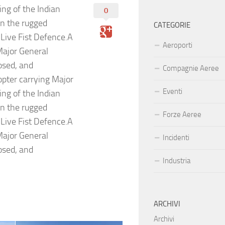
ng of the Indian
0
in the rugged
CATEGORIE
 Live Fist Defence.A
Aeroporti
ajor General
osed, and
Compagnie Aeree
pter carrying Major
Eventi
ng of the Indian
in the rugged
Forze Aeree
 Live Fist Defence.A
ajor General
Incidenti
osed, and
Industria
ARCHIVI
Archivi