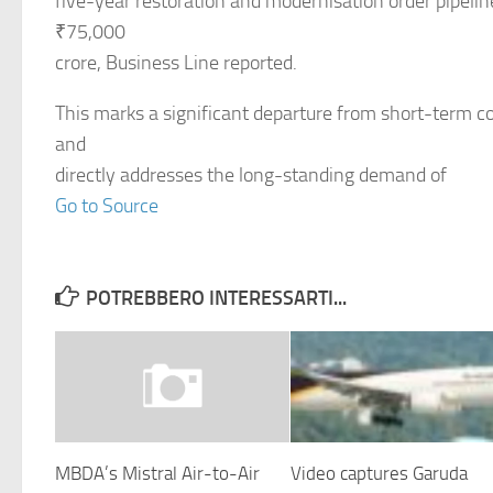
five-year restoration and modernisation order pipeli
₹75,000
crore, Business Line reported.
This marks a significant departure from short-term co
and
directly addresses the long-standing demand of
Go to Source
POTREBBERO INTERESSARTI...
MBDA’s Mistral Air-to-Air
Video captures Garuda