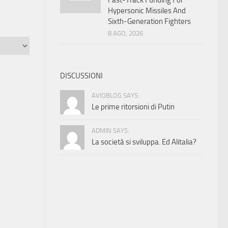
Fast-Track Funding For
Hypersonic Missiles And
Sixth-Generation Fighters
8 AGO, 2026
DISCUSSIONI
AVIOBLOG SAYS:
Le prime ritorsioni di Putin
ADMIN SAYS:
La società si sviluppa. Ed Alitalia?