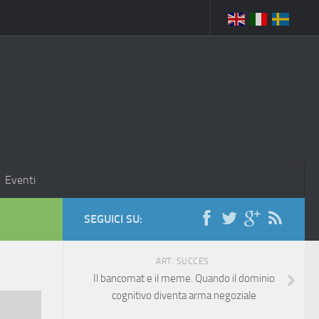
Eventi
SEGUICI SU:
ART. SUCCES.
Il bancomat e il meme. Quando il dominio
cognitivo diventa arma negoziale