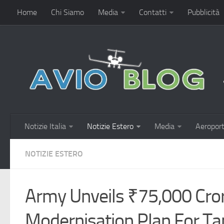
Home
Chi Siamo
Media
Contatti
Pubblicità
Notizie Italia
Notizie Estero
Media
Aeroport
NOTIZIE ESTERO
Army Unveils ₹75,000 Cror
Modernisation Plan For T