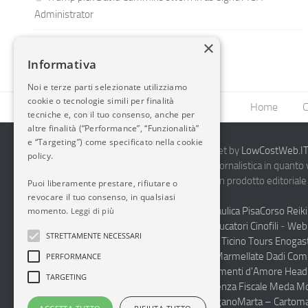
Administrator
×
Informativa
Noi e terze parti selezionate utilizziamo
cookie o tecnologie simili per finalità
Home
C
tecniche e, con il tuo consenso, anche per
altre finalità (“Performance”, “Funzionalità”
e “Targeting”) come specificato nella cookie
2014-2026 AvioBlog - Creazione Siti Internet by
LowCostWeb.IT 
policy.
Questo blog non rappresenta una testata giornalistica in quanto
periodicità. Non può pertanto considerarsi un prodotto editoriale 
Puoi liberamente prestare, rifiutare o
7.03.2001.
Disclaimer Completo
revocare il tuo consenso, in qualsiasi
Vendita Abbigliamento Sicurezza
Termoidraulica Pisa
Corso Reiki
momento.
Leggi di più
Napoli
Corsi Formazione Mediatori Felini Educatori Cinofili
-
Web 
STRETTAMENTE NECESSARI
Andrologo Toscana
Progettare Casa Canton Ticino
Tours Enogas
Monferrato
Produzione Conto Terzi Sughi Marmellate Dadi Co
PERFORMANCE
specialista Floaters
Proctologo Milano
Legamenti d'Amore
Head
TARGETING
Haccp Sicurezza sul Lavoro Toscana
Consulenza Fiscale Meda M
personalizzate scuole medie e superiori Lugano
Marta – Cartoma