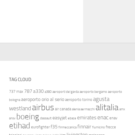
TAG CLOUD
787
a330
737 max
a380
aeroporti del garda
aeroporto bergamo
aeroporto
agusta
aeroporto orio al serio
aeroporto torino
bologna
airbus
alitalia
westland
air canada
alenia aermacchi
amx
boeing
enac
emirates
easyjet
enav
ansv
dassault
ebace
etihad
finnair
f35
eurofighter
frecce
finmeccanica
fiumicino
livingston