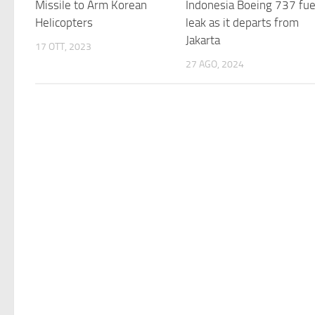
Missile to Arm Korean
Indonesia Boeing 737 fue
Helicopters
leak as it departs from
Jakarta
17 OTT, 2023
27 AGO, 2024