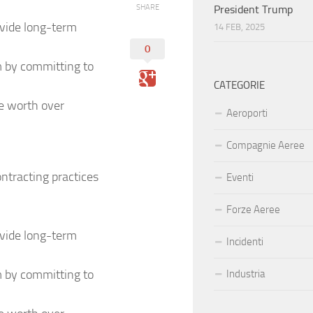
SHARE
President Trump
ovide long-term
14 FEB, 2025
0
m by committing to
CATEGORIE
ne worth over
Aeroporti
Compagnie Aeree
ntracting practices
Eventi
Forze Aeree
ovide long-term
Incidenti
m by committing to
Industria