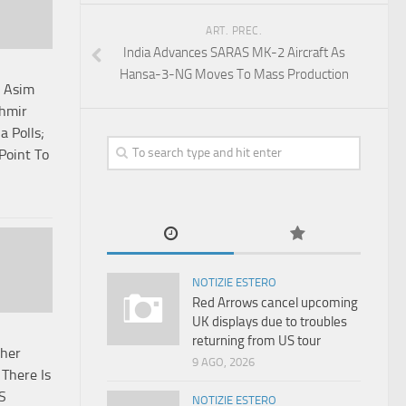
ART. PREC.
India Advances SARAS MK-2 Aircraft As
Hansa-3-NG Moves To Mass Production
d Asim
shmir
a Polls;
Point To
NOTIZIE ESTERO
Red Arrows cancel upcoming
UK displays due to troubles
returning from US tour
her
9 AGO, 2026
There Is
S
NOTIZIE ESTERO