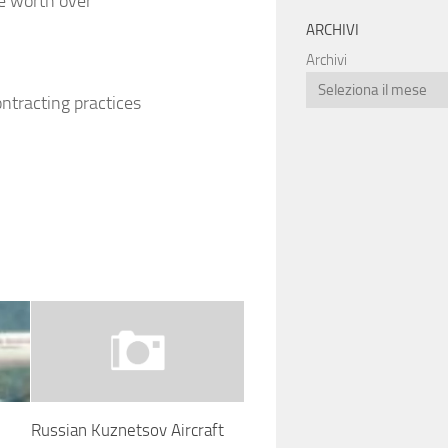
ne worth over
ARCHIVI
Archivi
ntracting practices
Russian Kuznetsov Aircraft