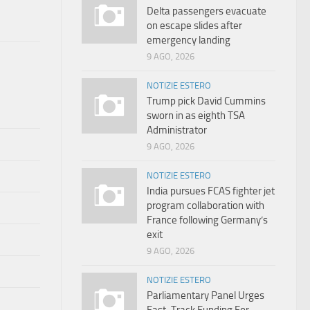
Delta passengers evacuate
on escape slides after
emergency landing
9 AGO, 2026
NOTIZIE ESTERO
Trump pick David Cummins
sworn in as eighth TSA
Administrator
9 AGO, 2026
NOTIZIE ESTERO
India pursues FCAS fighter jet
program collaboration with
France following Germany’s
exit
9 AGO, 2026
NOTIZIE ESTERO
Parliamentary Panel Urges