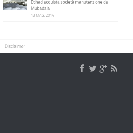
Etihad acquista società manutenzione da
Mubadala
13 MAG, 2014
Disclaimer