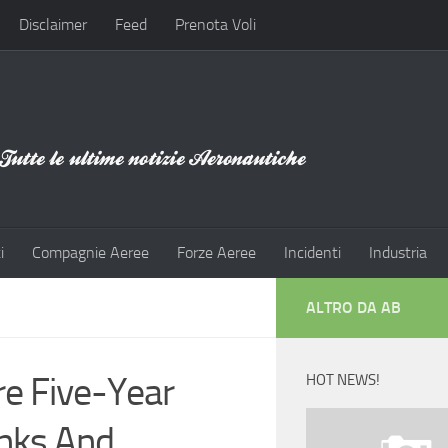
Disclaimer
Feed
Prenota Voli
i
Compagnie Aeree
Forze Aeree
Incidenti
Industria
ALTRO DA AB
e Five-Year
HOT NEWS!
anks And