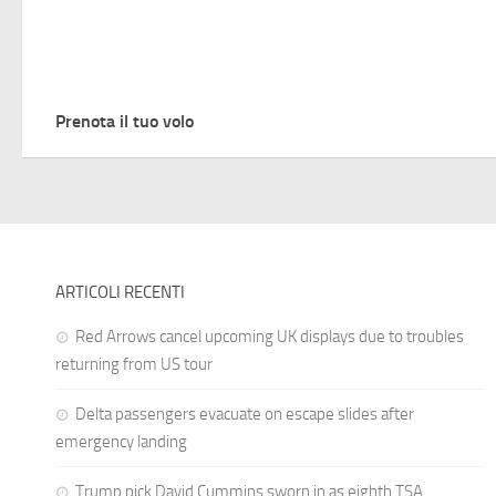
Prenota il tuo volo
ARTICOLI RECENTI
Red Arrows cancel upcoming UK displays due to troubles
returning from US tour
Delta passengers evacuate on escape slides after
emergency landing
Trump pick David Cummins sworn in as eighth TSA