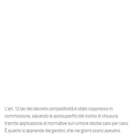
Industria
Notizie Estero
Compagnie Aeree
Forze Aeree
Industria
Media
Video
Aeroporti
Compagnie Aeree
Forze Aeree
L’art. 12 ter del decreto competitività è stato soppresso in
Incidenti
commissione, salvando le aviosuperfici dal rischio di chiusura
tramite applicazione di normative sul rumore decise caso per caso.
Industria
È quanto si apprende dai gestori, che nei giorni scorsi avevano