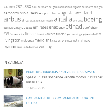
787
a330
737 max
a380
aeroporti del garda
aeroporto bergamo
aeroporto bologna
agusta westland
aeroporto orio al serio
aeroporto torino
airbus
alitalia
boeing
air canada
alenia aermacchi
amx
ansv
etihad
enac
emirates
easyjet
enav
eurofighter
dassault
ebace
finnair
f35
frecce tricolori
klm
finmeccanica
fiumicino
germanwings
gripen
india
livingston
meridiana
malpensa
qatar airways
nato
pc-24
pilatus
ryanair
vueling
saab
united airlines
IN EVIDENZA
INDUSTRIA
/
INDUSTRIA
/
NOTIZIE ESTERO
/
SPAZIO
Spazio: Russia sospende vendita motori RD180 per
missili USA
14 MAG, 2014
COMPAGNIE AEREE
/
COMPAGNIE AEREE
/
NOTIZIE
ESTERO