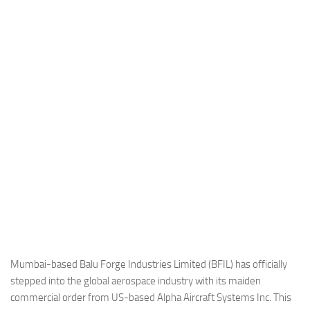
Industria
Notizie Estero
Compagnie Aeree
Forze Aeree
Industria
Media
Video
Aeroporti
Compagnie Aeree
Forze Aeree
Incidenti
Mumbai-based Balu Forge Industries Limited (BFIL) has officially
stepped into the global aerospace industry with its maiden
Industria
commercial order from US-based Alpha Aircraft Systems Inc. This