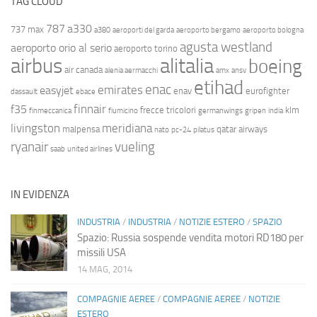
TAG CLOUD
787
a330
737 max
a380
aeroporti del garda
aeroporto bergamo
aeroporto bologna
agusta westland
aeroporto orio al serio
aeroporto torino
airbus
alitalia
boeing
air canada
alenia aermacchi
amx
ansv
etihad
enac
emirates
easyjet
enav
eurofighter
dassault
ebace
finnair
f35
frecce tricolori
klm
finmeccanica
fiumicino
germanwings
gripen
india
livingston
meridiana
malpensa
qatar airways
nato
pc-24
pilatus
ryanair
vueling
saab
united airlines
IN EVIDENZA
INDUSTRIA
/
INDUSTRIA
/
NOTIZIE ESTERO
/
SPAZIO
Spazio: Russia sospende vendita motori RD180 per
missili USA
14 MAG, 2014
COMPAGNIE AEREE
/
COMPAGNIE AEREE
/
NOTIZIE
ESTERO