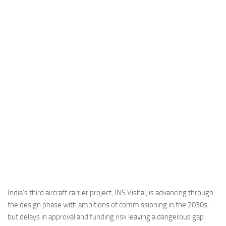
Industria
Notizie Estero
Compagnie Aeree
Forze Aeree
Industria
Media
Video
Aeroporti
Compagnie Aeree
Forze Aeree
Incidenti
India’s third aircraft carrier project, INS Vishal, is advancing through
the design phase with ambitions of commissioning in the 2030s,
Industria
but delays in approval and funding risk leaving a dangerous gap