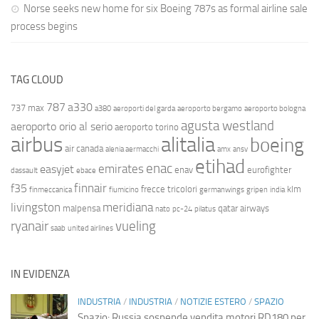
Norse seeks new home for six Boeing 787s as formal airline sale
process begins
TAG CLOUD
787
a330
737 max
a380
aeroporti del garda
aeroporto bergamo
aeroporto bologna
agusta westland
aeroporto orio al serio
aeroporto torino
airbus
alitalia
boeing
air canada
alenia aermacchi
amx
ansv
etihad
enac
emirates
easyjet
enav
eurofighter
dassault
ebace
finnair
f35
frecce tricolori
klm
finmeccanica
fiumicino
germanwings
gripen
india
livingston
meridiana
malpensa
qatar airways
nato
pc-24
pilatus
ryanair
vueling
saab
united airlines
IN EVIDENZA
INDUSTRIA
/
INDUSTRIA
/
NOTIZIE ESTERO
/
SPAZIO
Spazio: Russia sospende vendita motori RD180 per