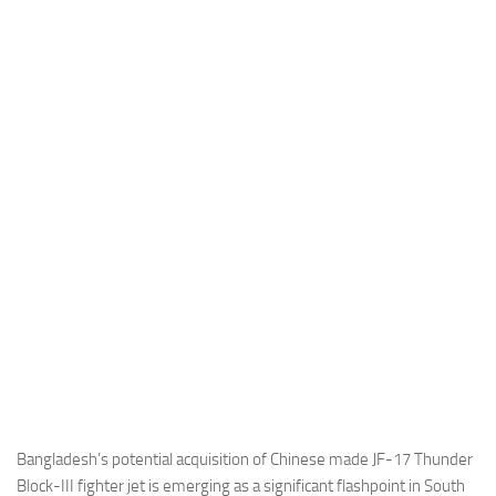
Industria
Notizie Estero
Compagnie Aeree
Forze Aeree
Industria
Media
Video
Aeroporti
Compagnie Aeree
Forze Aeree
Incidenti
Industria
Bangladesh’s potential acquisition of Chinese made JF-17 Thunder
Block-III fighter jet is emerging as a significant flashpoint in South