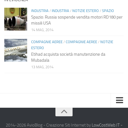
INDUSTRIA
/
INDUSTRIA
/
NOTIZIE ESTERO
/
SPAZIO
Spazio: Russia sospende vendita motori RD180 per
missili USA
14 MAG, 2014
COMPAGNIE AEREE
/
COMPAGNIE AEREE
/
NOTIZIE
ESTERO
Etihad acquista società manutenzione da
Mubadala
13 MAG, 2014
Home
Chi Siamo
2014-2026 AvioBlog - Creazione Siti Internet by
LowCostWeb.IT -