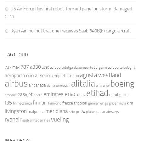
US Air Force flies first robot-formed panel on storm-damaged
C-17
Ryan Air (no, not that one) receives Saab 340B(F) cargo aircraft
TAG CLOUD
787
a330
737 max
a380
aeroporti del garda
aeroporto bergamo
aeroporto bologna
agusta westland
aeroporto orio al serio
aeroporto torino
airbus
alitalia
boeing
air canada
alenia aermacchi
amx
ansv
etihad
enac
emirates
easyjet
enav
eurofighter
dassault
ebace
finnair
f35
frecce tricolori
klm
finmeccanica
fiumicino
germanwings
gripen
india
livingston
meridiana
malpensa
qatar airways
nato
pc-24
pilatus
ryanair
vueling
saab
united airlines
IN EVIDENZA