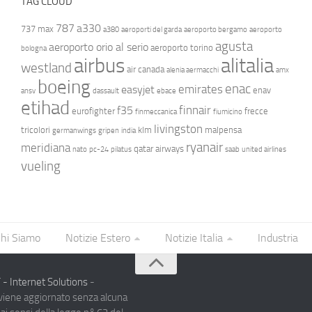
TAG CLOUD
787
a330
737 max
a380
aeroporti del garda
aeroporto bergamo
aeroporto
agusta
aeroporto orio al serio
aeroporto torino
bologna
airbus
alitalia
westland
air canada
alenia aermacchi
amx
boeing
enac
emirates
easyjet
enav
ansv
dassault
ebace
etihad
finnair
f35
eurofighter
frecce
finmeccanica
fiumicino
livingston
tricolori
klm
malpensa
germanwings
gripen
india
ryanair
meridiana
qatar airways
nato
pc-24
pilatus
saab
united airlines
vueling
hi Siamo
Notizie Estero
Notizie Italia
Industria
- Internet Solutions
-
 viene aggiornato senza alcuna