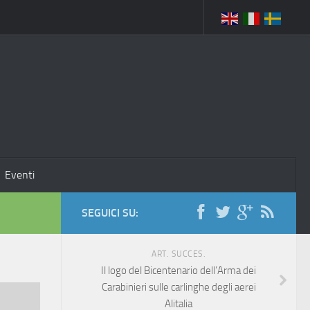
Eventi
SEGUICI SU:
ART. SUCCES.
Il logo del Bicentenario dell’Arma dei
Carabinieri sulle carlinghe degli aerei
Alitalia