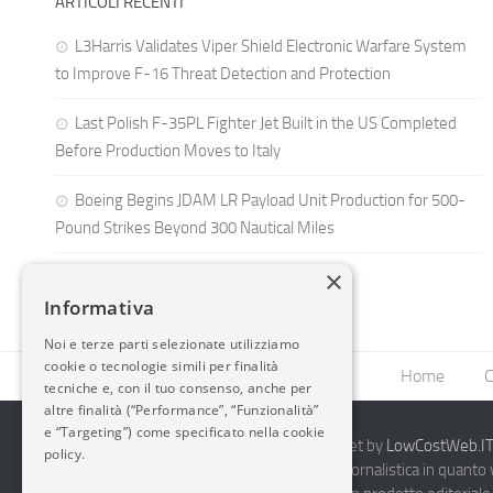
ARTICOLI RECENTI
L3Harris Validates Viper Shield Electronic Warfare System
to Improve F-16 Threat Detection and Protection
Last Polish F-35PL Fighter Jet Built in the US Completed
Before Production Moves to Italy
Boeing Begins JDAM LR Payload Unit Production for 500-
Pound Strikes Beyond 300 Nautical Miles
×
Informativa
Noi e terze parti selezionate utilizziamo
cookie o tecnologie simili per finalità
Home
C
tecniche e, con il tuo consenso, anche per
altre finalità (“Performance”, “Funzionalità”
e “Targeting”) come specificato nella cookie
2014-2026 AvioBlog - Creazione Siti Internet by
LowCostWeb.IT 
policy.
Questo blog non rappresenta una testata giornalistica in quanto