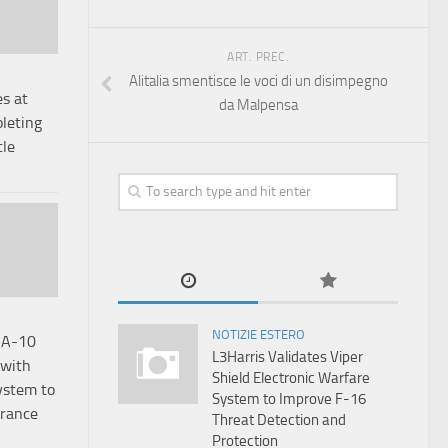
ART. PREC.
Alitalia smentisce le voci di un disimpegno
es at
da Malpensa
leting
tle
NOTIZIE ESTERO
s A-10
L3Harris Validates Viper
 with
Shield Electronic Warfare
ystem to
System to Improve F-16
rance
Threat Detection and
Protection