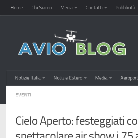
Home
Chi Siamo
Media
Contatti
Pubblicità
Notizie Italia
Notizie Estero
Media
Aeroport
EVENTI
Cielo Aperto: festeggiati c
spettacolare air show i 75 