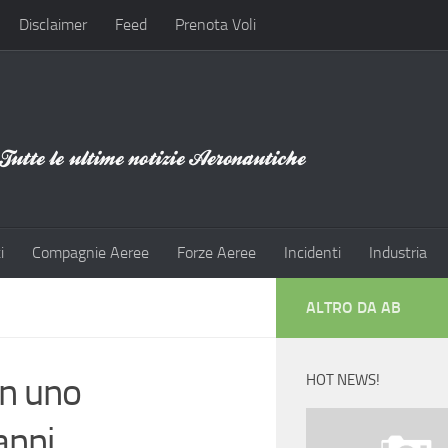
Disclaimer
Feed
Prenota Voli
i
Compagnie Aeree
Forze Aeree
Incidenti
Industria
ALTRO DA AB
on uno
HOT NEWS!
anni