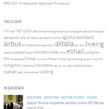
RNO CAT-H Helicopter Approach Procedure
TAG CLOUD
787
a330
737 max
a380
aeroporti del garda
aeroporto bergamo
aeroporto bologna
agusta westland
aeroporto orio al serio
aeroporto torino
airbus
alitalia
boeing
air canada
alenia aermacchi
amx
ansv
etihad
enac
emirates
easyjet
enav
eurofighter
dassault
ebace
finnair
f35
frecce tricolori
klm
finmeccanica
fiumicino
germanwings
gripen
india
livingston
meridiana
malpensa
qatar airways
nato
pc-24
pilatus
ryanair
vueling
saab
united airlines
IN EVIDENZA
INDUSTRIA
/
INDUSTRIA
/
NOTIZIE ESTERO
/
SPAZIO
Spazio: Russia sospende vendita motori RD180 per
missili USA