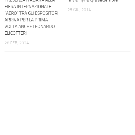
PRESENZA ITALIANA ALLA
rinvia FlyParty a settembre
FIERA INTERNAZIONALE
25 GIU, 2014
“AERO” TRA GLI ESPOSITORI,
ARRIVA PER LA PRIMA
VOLTA ANCHE LEONARDO
ELICOTTERI
28 FEB, 2024