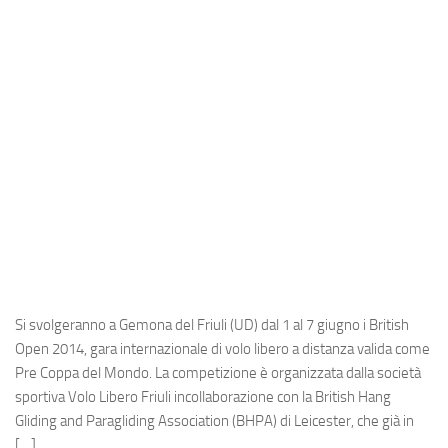
Industria
Notizie Estero
Compagnie Aeree
Forze Aeree
Industria
Media
Video
Aeroporti
Compagnie Aeree
Si svolgeranno a Gemona del Friuli (UD) dal 1 al 7 giugno i British
Forze Aeree
Open 2014, gara internazionale di volo libero a distanza valida come
Pre Coppa del Mondo. La competizione è organizzata dalla società
Incidenti
sportiva Volo Libero Friuli incollaborazione con la British Hang
Industria
Gliding and Paragliding Association (BHPA) di Leicester, che già in
[…]