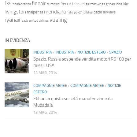
finnair
f35
frecce tricolori
klm
finmeccanica
fiumicino
germanwings
gripen
india
livingston
meridiana
malpensa
qatar airways
nato
pc-24
pilatus
ryanair
vueling
saab
united airlines
IN EVIDENZA
INDUSTRIA
/
INDUSTRIA
/
NOTIZIE ESTERO
/
SPAZIO
Spazio: Russia sospende vendita motori RD180 per
missili USA
14 MAG, 2014
COMPAGNIE AEREE
/
COMPAGNIE AEREE
/
NOTIZIE
ESTERO
Etihad acquista società manutenzione da
Mubadala
13 MAG, 2014