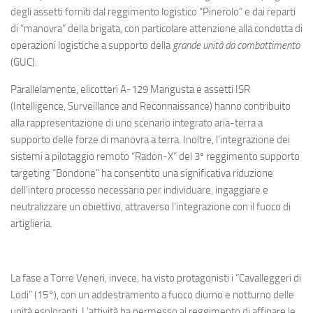
degli assetti forniti dal reggimento logistico “Pinerolo” e dai reparti
di “manovra” della brigata, con particolare attenzione alla condotta di
operazioni logistiche a supporto della
grande unità da combattimento
(GUC).
Parallelamente, elicotteri A-129 Mangusta e assetti ISR
(Intelligence, Surveillance and Reconnaissance) hanno contribuito
alla rappresentazione di uno scenario integrato aria-terra a
supporto delle forze di manovra a terra. Inoltre, l’integrazione dei
sistemi a pilotaggio remoto “Radon-X” del 3º reggimento supporto
targeting “Bondone” ha consentito una significativa riduzione
dell’intero processo necessario per individuare, ingaggiare e
neutralizzare un obiettivo, attraverso l’integrazione con il fuoco di
artiglieria.
La fase a Torre Veneri, invece, ha visto protagonisti i “Cavalleggeri di
Lodi” (15°), con un addestramento a fuoco diurno e notturno delle
unità esploranti. L’attività ha permesso al reggimento di affinare le