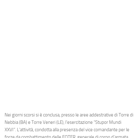
Industria
Notizie Estero
Compagnie Aeree
Forze Aeree
Industria
Media
Video
Aeroporti
Compagnie Aeree
Forze Aeree
Nei giorni scorsi si è conclusa, presso le aree addestrative di Torre di
Incidenti
Nebbia (BA) e Torre Veneri (LE), l’esercitazione “Stupor Mundi
Industria
XXVI”. L’attività, condotta alla presenza del vice comandante per le
forze da combattimento delle FOTER, generale di corpo d’armata