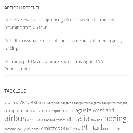
ARTICOLI RECENTI
Red Arrows cancel upcoming UK displays due to troubles
returning from US tour
Delta passengers evacuate on escape slides after emergency
landing
Trump pick David Cummins sworn in as eighth TSA
Administrator
TAG CLOUD
787
a330
737 max
a380
aeroporti del garda
aeroporto bergamo
aeroporto bologna
agusta westland
aeroporto orio al serio
aeroporto torino
airbus
alitalia
boeing
air canada
alenia aermacchi
amx
ansv
etihad
enac
emirates
easyjet
enav
eurofighter
dassault
ebace