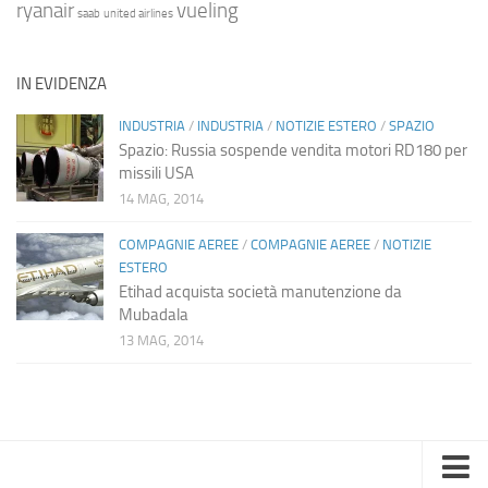
ryanair
vueling
saab
united airlines
IN EVIDENZA
INDUSTRIA
/
INDUSTRIA
/
NOTIZIE ESTERO
/
SPAZIO
Spazio: Russia sospende vendita motori RD180 per
missili USA
14 MAG, 2014
COMPAGNIE AEREE
/
COMPAGNIE AEREE
/
NOTIZIE
ESTERO
Etihad acquista società manutenzione da
Mubadala
13 MAG, 2014