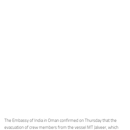
Industria
Notizie Estero
Compagnie Aeree
Forze Aeree
Industria
Media
Video
Aeroporti
Compagnie Aeree
Forze Aeree
Incidenti
Industria
The Embassy of India in Oman confirmed on Thursday that the
evacuation of crew members from the vessel MT Jalveer, which