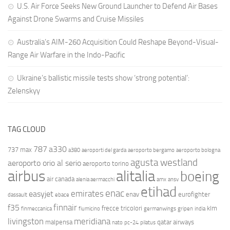
U.S. Air Force Seeks New Ground Launcher to Defend Air Bases
Against Drone Swarms and Cruise Missiles
Australia’s AIM-260 Acquisition Could Reshape Beyond-Visual-
Range Air Warfare in the Indo-Pacific
Ukraine’s ballistic missile tests show ‘strong potential’:
Zelenskyy
TAG CLOUD
787
a330
737 max
a380
aeroporti del garda
aeroporto bergamo
aeroporto bologna
agusta westland
aeroporto orio al serio
aeroporto torino
airbus
alitalia
boeing
air canada
alenia aermacchi
amx
ansv
etihad
enac
emirates
easyjet
enav
eurofighter
dassault
ebace
finnair
f35
frecce tricolori
klm
finmeccanica
fiumicino
germanwings
gripen
india
livingston
meridiana
malpensa
qatar airways
nato
pc-24
pilatus