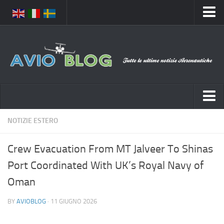
Home
Chi Siamo
Media
Foto
Video
Notizie Italia
NOTIZIE ESTERO
Contatti
Aeronautica Civile
Privacy
Crew Evacuation From MT Jalveer To Shinas
Aeronautica Militare
Pubblicità
Port Coordinated With UK’s Royal Navy of
Aeroporti
Disclaimer
Oman
Compagnie Aeree
Feed
BY
AVIOBLOG
· 11 GIUGNO 2026
Forze Aeree
Prenota Voli
Incidenti e inconvenienti aerei