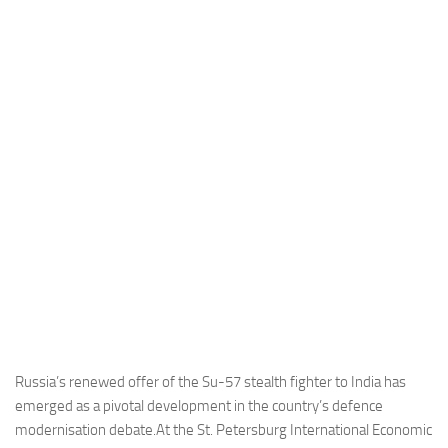
Industria
Notizie Estero
Compagnie Aeree
Forze Aeree
Industria
Media
Video
Aeroporti
Compagnie Aeree
Forze Aeree
Incidenti
Russia’s renewed offer of the Su-57 stealth fighter to India has
emerged as a pivotal development in the country’s defence
Industria
modernisation debate.At the St. Petersburg International Economic