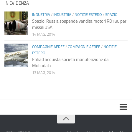
IN EVIDENZA
INDUSTRIA
/
INDUSTRIA
/
NOTIZIE ESTERO
/
SPAZIO
Spazio: Russia sospende vendita motori RD180 per
missili USA
14 MAG, 2014
COMPAGNIE AEREE
/
COMPAGNIE AEREE
/
NOTIZIE
ESTERO
Etihad acquista società manutenzione da
Mubadala
13 MAG, 2014
Home
Chi Siamo