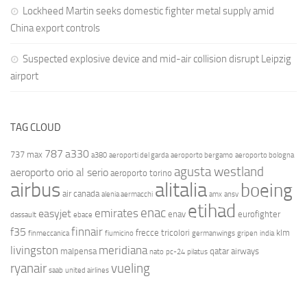
Lockheed Martin seeks domestic fighter metal supply amid
China export controls
Suspected explosive device and mid-air collision disrupt Leipzig
airport
TAG CLOUD
787
a330
737 max
a380
aeroporti del garda
aeroporto bergamo
aeroporto bologna
agusta westland
aeroporto orio al serio
aeroporto torino
airbus
alitalia
boeing
air canada
alenia aermacchi
amx
ansv
etihad
enac
emirates
easyjet
enav
eurofighter
dassault
ebace
finnair
f35
frecce tricolori
klm
finmeccanica
fiumicino
germanwings
gripen
india
livingston
meridiana
malpensa
qatar airways
nato
pc-24
pilatus
ryanair
vueling
saab
united airlines