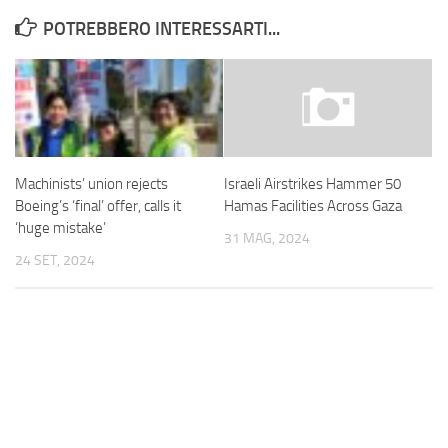
POTREBBERO INTERESSARTI...
Machinists’ union rejects
Israeli Airstrikes Hammer 50
Boeing’s ‘final’ offer, calls it
Hamas Facilities Across Gaza
‘huge mistake’
31 MAG, 2024
24 SET, 2024