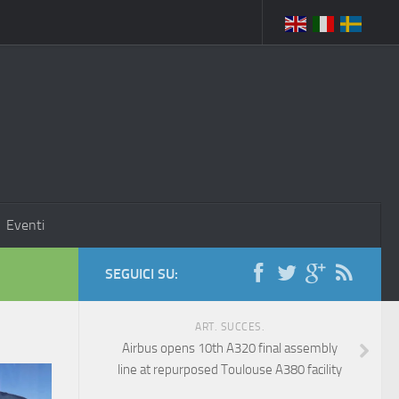
Eventi
SEGUICI SU:
ART. SUCCES.
Airbus opens 10th A320 final assembly
line at repurposed Toulouse A380 facility