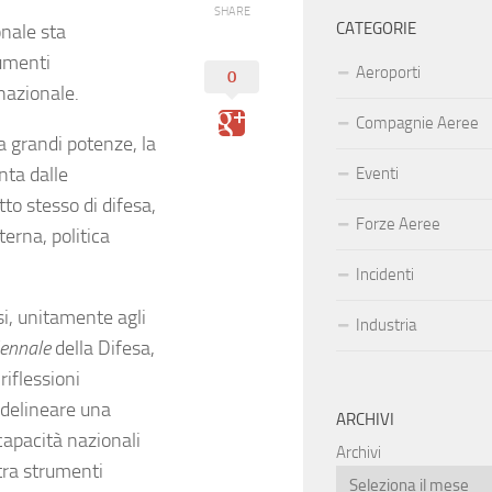
SHARE
CATEGORIE
onale sta
rumenti
Aeroporti
0
nazionale.
Compagnie Aeree
a grandi potenze, la
nta dalle
Eventi
tto stesso di difesa,
Forze Aeree
erna, politica
Incidenti
si, unitamente agli
Industria
ennale
della Difesa,
riflessioni
 delineare una
ARCHIVI
 capacità nazionali
Archivi
tra strumenti