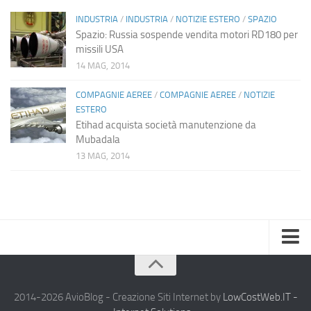
INDUSTRIA
/
INDUSTRIA
/
NOTIZIE ESTERO
/
SPAZIO
Spazio: Russia sospende vendita motori RD180 per
missili USA
14 MAG, 2014
COMPAGNIE AEREE
/
COMPAGNIE AEREE
/
NOTIZIE
ESTERO
Etihad acquista società manutenzione da
Mubadala
13 MAG, 2014
Home
Chi Siamo
2014-2026 AvioBlog - Creazione Siti Internet by
LowCostWeb.IT -