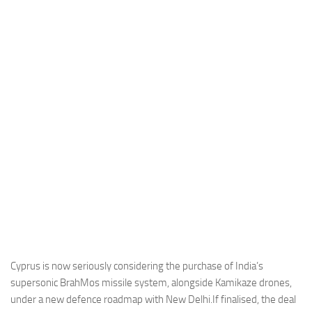
Industria
Notizie Estero
Compagnie Aeree
Forze Aeree
Industria
Media
Video
Aeroporti
Compagnie Aeree
Forze Aeree
Incidenti
Cyprus is now seriously considering the purchase of India’s
supersonic BrahMos missile system, alongside Kamikaze drones,
Industria
under a new defence roadmap with New Delhi.If finalised, the deal