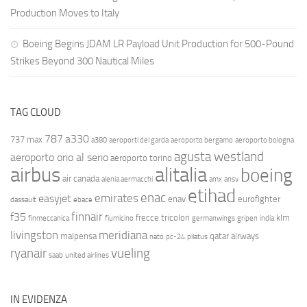
Production Moves to Italy
Boeing Begins JDAM LR Payload Unit Production for 500-Pound
Strikes Beyond 300 Nautical Miles
TAG CLOUD
787
a330
737 max
a380
aeroporti del garda
aeroporto bergamo
aeroporto bologna
agusta westland
aeroporto orio al serio
aeroporto torino
airbus
alitalia
boeing
air canada
alenia aermacchi
amx
ansv
etihad
enac
emirates
easyjet
enav
eurofighter
dassault
ebace
finnair
f35
frecce tricolori
klm
finmeccanica
fiumicino
germanwings
gripen
india
livingston
meridiana
malpensa
qatar airways
nato
pc-24
pilatus
ryanair
vueling
saab
united airlines
IN EVIDENZA