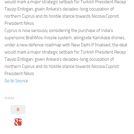
Eventi
would mark a major strategic setback for Turkish President Recep
Tayyip Erdogan, given Ankara’s decades-long occupation of
northern Cyprus and its hostile stance towards Nicosia.Cypriot
President Nikos
Cyprus is now seriously considering the purchase of India’s
supersonic BrahMos missile system, alongside Kamikaze drones,
under a new defence roadmap with New Delhi.If finalised, the deal
would mark a major strategic setback for Turkish President Recep
Tayyip Erdogan, given Ankara’s decades-long occupation of
northern Cyprus and its hostile stance towards Nicosia.Cypriot
President Nikos
Go to Source
SHARE
0