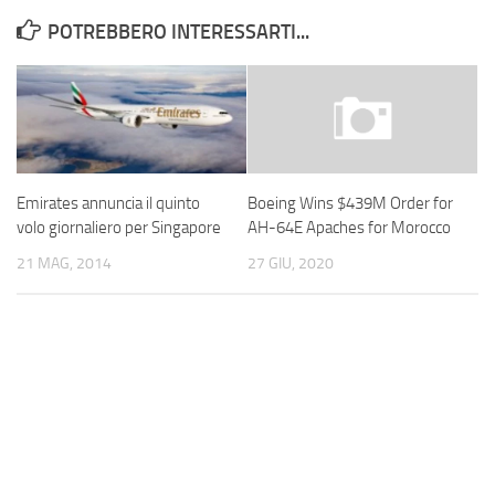
POTREBBERO INTERESSARTI...
Emirates annuncia il quinto
Boeing Wins $439M Order for
volo giornaliero per Singapore
AH-64E Apaches for Morocco
21 MAG, 2014
27 GIU, 2020