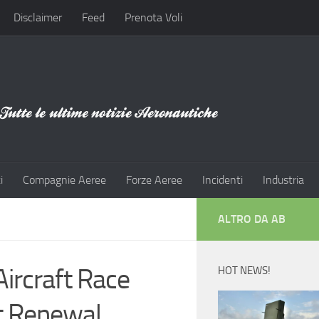
Disclaimer
Feed
Prenota Voli
i
Compagnie Aeree
Forze Aeree
Incidenti
Industria
ALTRO DA AB
ircraft Race
HOT NEWS!
t Renewal