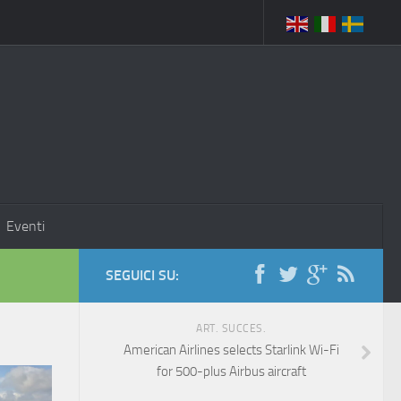
Eventi
SEGUICI SU:
ART. SUCCES.
American Airlines selects Starlink Wi-Fi
for 500-plus Airbus aircraft