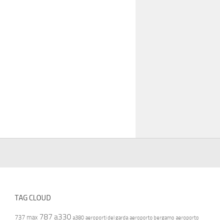
TAG CLOUD
787
a330
737 max
a380
aeroporti del garda
aeroporto bergamo
aeroporto