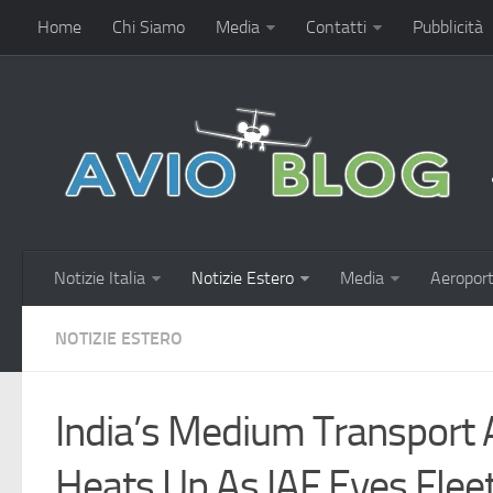
Home
Chi Siamo
Media
Contatti
Pubblicità
Notizie Italia
Notizie Estero
Media
Aeroport
NOTIZIE ESTERO
India’s Medium Transport A
Heats Up As IAF Eyes Flee