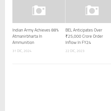
Indian Army Achieves 88%
BEL Anticipates Over
Atmanirbharta In
₹25,000 Crore Order
Ammunition
Inflow In FY24
31 DIC, 2024
22 DIC, 2023