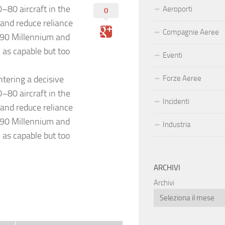
0–80 aircraft in the
Aeroporti
0
and reduce reliance
Compagnie Aeree
390 Millennium and
as capable but too
Eventi
tering a decisive
Forze Aeree
0–80 aircraft in the
Incidenti
and reduce reliance
390 Millennium and
Industria
as capable but too
ARCHIVI
Archivi