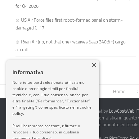
for Q4 2026
US Air Force flies first robot-formed panel on storm-
damaged C-17
Ryan Air (no, not that one) receives Saab 340B(F) cargo
aircraft
×
Informativa
Noi e terze parti selezionate utilizziamo
cookie o tecnologie simili per finalità
Home
C
tecniche e, con il tuo consenso, anche per
altre finalità (“Performance”, “Funzionalità”
e “Targeting”) come specificato nella cookie
2014-2026 AvioBlog - Creazione Siti Internet by
LowCostWeb.IT 
policy.
Questo blog non rappresenta una testata giornalistica in quanto
periodicità. Non può pertanto considerarsi un prodotto editoriale 
Puoi liberamente prestare, rifiutare o
7.03.2001.
Disclaimer Completo
revocare il tuo consenso, in qualsiasi
Vendita Abbigliamento Sicurezza
Termoidraulica Pisa
Corso Reiki
momento.
Leggi di più