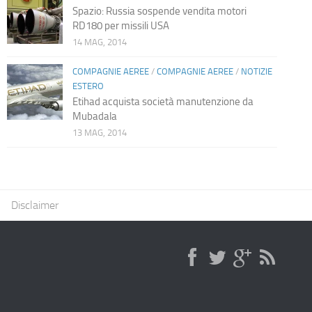
Spazio: Russia sospende vendita motori
RD180 per missili USA
14 MAG, 2014
COMPAGNIE AEREE
/
COMPAGNIE AEREE
/
NOTIZIE
ESTERO
Etihad acquista società manutenzione da
Mubadala
13 MAG, 2014
Disclaimer