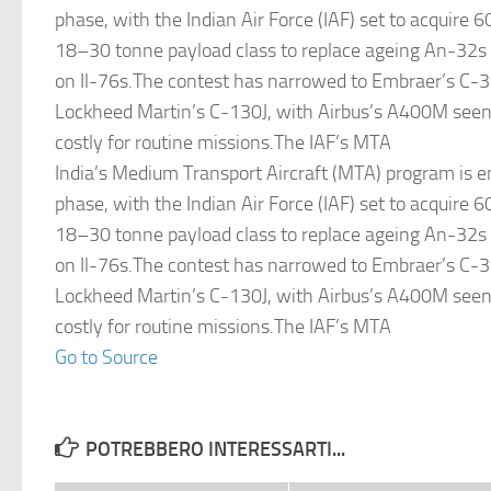
phase, with the Indian Air Force (IAF) set to acquire 6
18–30 tonne payload class to replace ageing An-32s 
on Il-76s.The contest has narrowed to Embraer’s C-
Lockheed Martin’s C-130J, with Airbus’s A400M seen 
costly for routine missions.The IAF’s MTA
India’s Medium Transport Aircraft (MTA) program is en
phase, with the Indian Air Force (IAF) set to acquire 6
18–30 tonne payload class to replace ageing An-32s 
on Il-76s.The contest has narrowed to Embraer’s C-
Lockheed Martin’s C-130J, with Airbus’s A400M seen 
costly for routine missions.The IAF’s MTA
Go to Source
POTREBBERO INTERESSARTI...