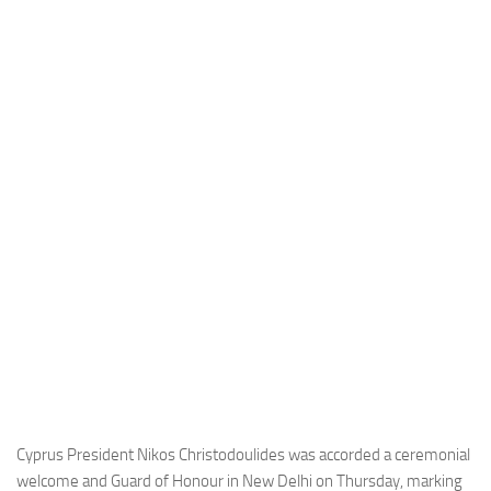
Industria
Notizie Estero
Compagnie Aeree
Forze Aeree
Industria
Media
Video
Aeroporti
Compagnie Aeree
Forze Aeree
Incidenti
Industria
Cyprus President Nikos Christodoulides was accorded a ceremonial
welcome and Guard of Honour in New Delhi on Thursday, marking