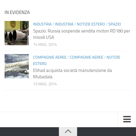
IN EVIDENZA
INDUSTRIA
/
INDUSTRIA
/
NOTIZIE ESTERO
/
SPAZIO
Spazio: Russia sospende vendita motori RD180 per
missili USA
14 MAG, 2014
COMPAGNIE AEREE
/
COMPAGNIE AEREE
/
NOTIZIE
ESTERO
Etihad acquista società manutenzione da
Mubadala
13 MAG, 2014
Home