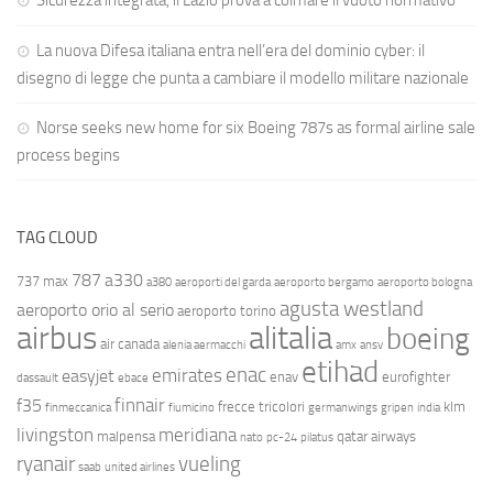
Sicurezza integrata, il Lazio prova a colmare il vuoto normativo
La nuova Difesa italiana entra nell’era del dominio cyber: il
disegno di legge che punta a cambiare il modello militare nazionale
Norse seeks new home for six Boeing 787s as formal airline sale
process begins
TAG CLOUD
787
a330
737 max
a380
aeroporti del garda
aeroporto bergamo
aeroporto bologna
agusta westland
aeroporto orio al serio
aeroporto torino
airbus
alitalia
boeing
air canada
alenia aermacchi
amx
ansv
etihad
enac
emirates
easyjet
enav
eurofighter
dassault
ebace
finnair
f35
frecce tricolori
klm
finmeccanica
fiumicino
germanwings
gripen
india
livingston
meridiana
malpensa
qatar airways
nato
pc-24
pilatus
ryanair
vueling
saab
united airlines