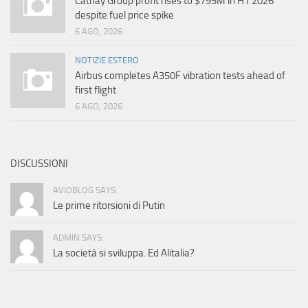
Cathay Group profit rises to $795M in H1 2026
despite fuel price spike
6 AGO, 2026
NOTIZIE ESTERO
Airbus completes A350F vibration tests ahead of
first flight
6 AGO, 2026
DISCUSSIONI
AVIOBLOG SAYS:
Le prime ritorsioni di Putin
ADMIN SAYS:
La società si sviluppa. Ed Alitalia?