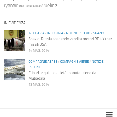
ryanair
vueling
saab
united airlines
IN EVIDENZA
INDUSTRIA
/
INDUSTRIA
/
NOTIZIE ESTERO
/
SPAZIO
Spazio: Russia sospende vendita motori RD180 per
missili USA
14 MAG, 2014
COMPAGNIE AEREE
/
COMPAGNIE AEREE
/
NOTIZIE
ESTERO
Etihad acquista società manutenzione da
Mubadala
13 MAG, 2014