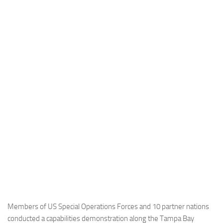
Industria
Notizie Estero
Compagnie Aeree
Forze Aeree
Industria
Media
Video
Aeroporti
Compagnie Aeree
Forze Aeree
Incidenti
Industria
Members of US Special Operations Forces and 10 partner nations
conducted a capabilities demonstration along the Tampa Bay