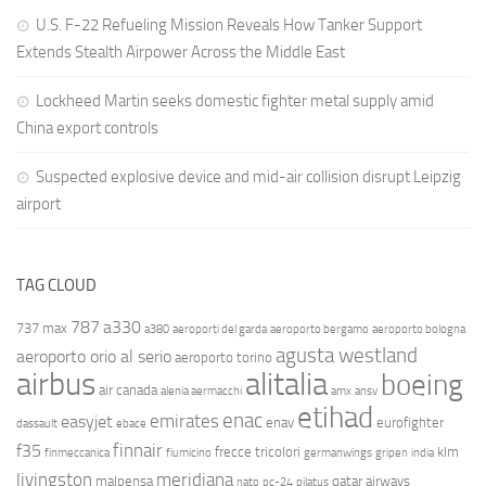
U.S. F-22 Refueling Mission Reveals How Tanker Support
Extends Stealth Airpower Across the Middle East
Lockheed Martin seeks domestic fighter metal supply amid
China export controls
Suspected explosive device and mid-air collision disrupt Leipzig
airport
TAG CLOUD
787
a330
737 max
a380
aeroporti del garda
aeroporto bergamo
aeroporto bologna
agusta westland
aeroporto orio al serio
aeroporto torino
airbus
alitalia
boeing
air canada
alenia aermacchi
amx
ansv
etihad
enac
emirates
easyjet
enav
eurofighter
dassault
ebace
finnair
f35
frecce tricolori
klm
finmeccanica
fiumicino
germanwings
gripen
india
livingston
meridiana
malpensa
qatar airways
nato
pc-24
pilatus