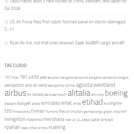
Cebu Pacific adds 5 new routes to China, Vietnam, and Japan for
Q4 2026
US Air Force flies first robot-formed panel on storm-damaged
C-17
Ryan Air (no, not that one) receives Saab 340B(F) cargo aircraft
TAG CLOUD
787
a330
737 max
a380
aeroporti del garda
aeroporto bergamo
aeroporto bologna
agusta westland
aeroporto orio al serio
aeroporto torino
airbus
alitalia
boeing
air canada
alenia aermacchi
amx
ansv
etihad
enac
emirates
easyjet
enav
eurofighter
dassault
ebace
finnair
f35
frecce tricolori
klm
finmeccanica
fiumicino
germanwings
gripen
india
livingston
meridiana
malpensa
qatar airways
nato
pc-24
pilatus
ryanair
vueling
saab
united airlines