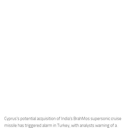
Industria
Notizie Estero
Compagnie Aeree
Forze Aeree
Industria
Media
Video
Aeroporti
Compagnie Aeree
Forze Aeree
Incidenti
Industria
Cyprus’s potential acquisition of India’s BrahMos supersonic cruise
missile has triggered alarm in Turkey, with analysts warning of a