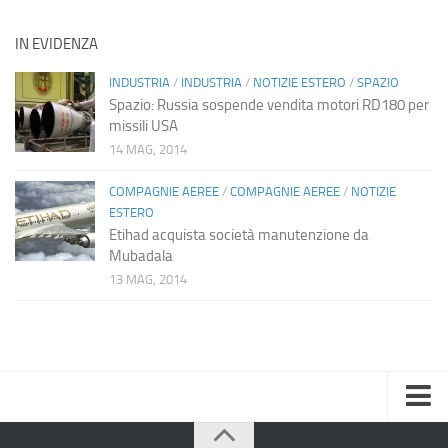
IN EVIDENZA
INDUSTRIA
/
INDUSTRIA
/
NOTIZIE ESTERO
/
SPAZIO
Spazio: Russia sospende vendita motori RD180 per
missili USA
14 MAG, 2014
COMPAGNIE AEREE
/
COMPAGNIE AEREE
/
NOTIZIE
ESTERO
Etihad acquista società manutenzione da
Mubadala
13 MAG, 2014
Home