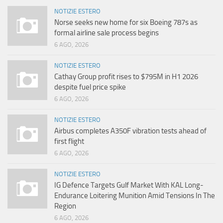
NOTIZIE ESTERO
Norse seeks new home for six Boeing 787s as
formal airline sale process begins
6 AGO, 2026
NOTIZIE ESTERO
Cathay Group profit rises to $795M in H1 2026
despite fuel price spike
6 AGO, 2026
NOTIZIE ESTERO
Airbus completes A350F vibration tests ahead of
first flight
6 AGO, 2026
NOTIZIE ESTERO
IG Defence Targets Gulf Market With KAL Long-
Endurance Loitering Munition Amid Tensions In The
Region
6 AGO, 2026