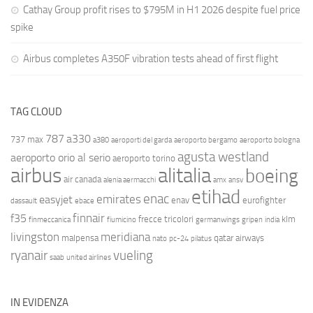
Cathay Group profit rises to $795M in H1 2026 despite fuel price
spike
Airbus completes A350F vibration tests ahead of first flight
TAG CLOUD
787
a330
737 max
a380
aeroporti del garda
aeroporto bergamo
aeroporto bologna
agusta westland
aeroporto orio al serio
aeroporto torino
airbus
alitalia
boeing
air canada
alenia aermacchi
amx
ansv
etihad
enac
emirates
easyjet
enav
eurofighter
dassault
ebace
finnair
f35
frecce tricolori
klm
finmeccanica
fiumicino
germanwings
gripen
india
livingston
meridiana
malpensa
qatar airways
nato
pc-24
pilatus
ryanair
vueling
saab
united airlines
IN EVIDENZA