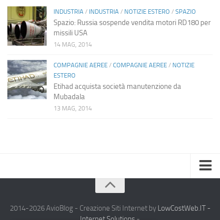
INDUSTRIA
/
INDUSTRIA
/
NOTIZIE ESTERO
/
SPAZIO
Spazio: Russia sospende vendita motori RD180 per
missili USA
14 MAG, 2014
COMPAGNIE AEREE
/
COMPAGNIE AEREE
/
NOTIZIE
ESTERO
Etihad acquista società manutenzione da
Mubadala
13 MAG, 2014
Home
Chi Siamo
2014-2026 AvioBlog - Creazione Siti Internet by
LowCostWeb.IT -
Internet Solutions
-