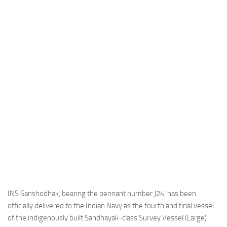
Industria
Notizie Estero
Compagnie Aeree
Forze Aeree
Industria
Media
Video
Aeroporti
Compagnie Aeree
Forze Aeree
Incidenti
INS Sanshodhak, bearing the pennant number J24, has been
officially delivered to the Indian Navy as the fourth and final vessel
Industria
of the indigenously built Sandhayak-class Survey Vessel (Large)