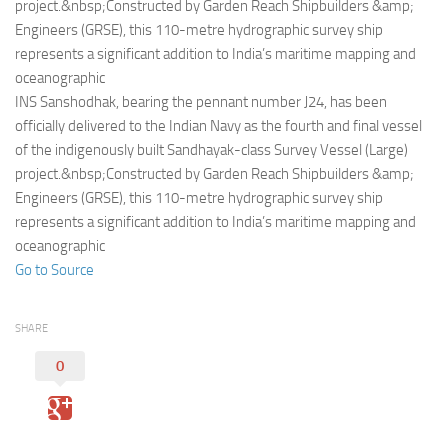
Eventi
project.&nbsp;Constructed by Garden Reach Shipbuilders &amp;
Engineers (GRSE), this 110-metre hydrographic survey ship
represents a significant addition to India’s maritime mapping and
oceanographic
INS Sanshodhak, bearing the pennant number J24, has been
officially delivered to the Indian Navy as the fourth and final vessel
of the indigenously built Sandhayak-class Survey Vessel (Large)
project.&nbsp;Constructed by Garden Reach Shipbuilders &amp;
Engineers (GRSE), this 110-metre hydrographic survey ship
represents a significant addition to India’s maritime mapping and
oceanographic
Go to Source
SHARE
0