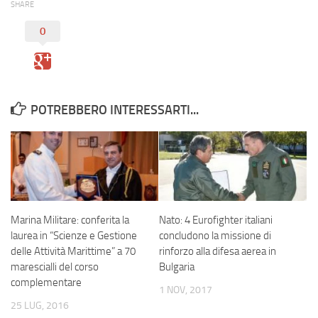
SHARE
0
POTREBBERO INTERESSARTI...
Marina Militare: conferita la
Nato: 4 Eurofighter italiani
laurea in “Scienze e Gestione
concludono la missione di
delle Attività Marittime” a 70
rinforzo alla difesa aerea in
marescialli del corso
Bulgaria
complementare
1 NOV, 2017
25 LUG, 2016