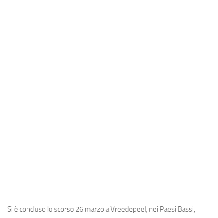
Industria
Notizie Estero
Compagnie Aeree
Forze Aeree
Industria
Media
Video
Aeroporti
Compagnie Aeree
Forze Aeree
Incidenti
Industria
Si è concluso lo scorso 26 marzo a Vreedepeel, nei Paesi Bassi,