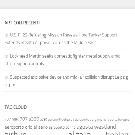
ARTICOLI RECENTI
U.S. F-22 Refueling Mission Reveals How Tanker Support
Extends Stealth Airpower Across the Middle East
Lockheed Martin seeks domestic fighter metal supply amid
China export controls
Suspected explosive device and mid-air collision disrupt Leipzig
airport
TAG CLOUD
787
a330
737 max
a380
aeroporti del garda
aeroporto bergamo
aeroporto bologna
agusta westland
aeroporto orio al serio
aeroporto torino
airbus
alitalia