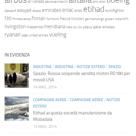
boeing
air canada
alenia aermacchi
amx
ansv
etihad
enac
emirates
easyjet
enav
eurofighter
dassault
ebace
finnair
f35
frecce tricolori
klm
finmeccanica
fiumicino
germanwings
gripen
india
livingston
meridiana
malpensa
qatar airways
nato
pc-24
pilatus
ryanair
vueling
saab
united airlines
IN EVIDENZA
INDUSTRIA
/
INDUSTRIA
/
NOTIZIE ESTERO
/
SPAZIO
Spazio: Russia sospende vendita motori RD180 per
missili USA
14 MAG, 2014
COMPAGNIE AEREE
/
COMPAGNIE AEREE
/
NOTIZIE
ESTERO
Etihad acquista società manutenzione da
Mubadala
13 MAG, 2014