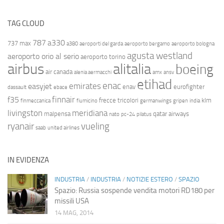
TAG CLOUD
787
a330
737 max
a380
aeroporti del garda
aeroporto bergamo
aeroporto bologna
agusta westland
aeroporto orio al serio
aeroporto torino
airbus
alitalia
boeing
air canada
alenia aermacchi
amx
ansv
etihad
enac
emirates
easyjet
enav
eurofighter
dassault
ebace
finnair
f35
frecce tricolori
klm
finmeccanica
fiumicino
germanwings
gripen
india
livingston
meridiana
malpensa
qatar airways
nato
pc-24
pilatus
ryanair
vueling
saab
united airlines
IN EVIDENZA
INDUSTRIA
/
INDUSTRIA
/
NOTIZIE ESTERO
/
SPAZIO
Spazio: Russia sospende vendita motori RD180 per
missili USA
14 MAG, 2014