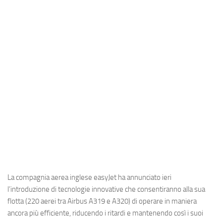
Industria
Notizie Estero
Compagnie Aeree
Forze Aeree
Industria
Media
Video
Aeroporti
Compagnie Aeree
Forze Aeree
La compagnia aerea inglese
easyJet
ha annunciato ieri
Incidenti
l’introduzione di tecnologie innovative che consentiranno alla sua
flotta (220 aerei tra
Airbus A319
e
A320
) di operare in maniera
Industria
ancora più efficiente, riducendo i ritardi e mantenendo così i suoi