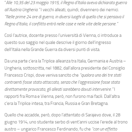
Eventi
“
Alle 10,35 del 23 maggio 1915, il Regno d’Italia aveva dichiarato guerra
all’Austria Ungheria.”
I vecchi alleati, quindi, divennero dei nemici
.
“Nelle prime 24 ore di guerra, in diversi luoghi di quello che si pensava il
Regno d’Italia, il conflitto entrò nelle case e nelle vite delle persone.”
Così l’autrice, docente presso l’università di Vienna, ci introduce a
questo suo saggio nel quale descrive il giorno dell’ingresso
dell’Italia nella Grande Guerra da diversi punti di vista.
Da una parte c’era la Triplice alleanza tra Italia, Germania e Austria –
Ungheria, sottoscritta, nel 1882, dall’allora presidente del Consiglio
Francesco Crispi, dove veniva sancito che
“qualora uno dei tre stati
contraenti fosse stato attaccato, senza che l’aggressione fosse stata
direttamente provocata, gli alleati sarebbero dovuti intervenire.”
I
rapporti fra Roma e Vienna, però, non furono mai facili. Dall’altra
c’era la Triplice intesa, tra Francia, Russia e Gran Bretagna.
Quello che accadde, però, dopo l’attentato di Sarajevo dove, il 28
giugno 1914, uno studente serbo di vent’anni uccise l’erede al trono
austro – ungarico Francesco Ferdinando, fu che
“con un effetto