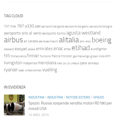
TAG CLOUD
787
a330
737 max
a380
aeroporti del garda
aeroporto bergamo
aeroporto bologna
agusta westland
aeroporto orio al serio
aeroporto torino
airbus
alitalia
boeing
air canada
alenia aermacchi
amx
ansv
etihad
enac
emirates
easyjet
enav
eurofighter
dassault
ebace
finnair
f35
frecce tricolori
klm
finmeccanica
fiumicino
germanwings
gripen
india
livingston
meridiana
malpensa
qatar airways
nato
pc-24
pilatus
ryanair
vueling
saab
united airlines
IN EVIDENZA
INDUSTRIA
/
INDUSTRIA
/
NOTIZIE ESTERO
/
SPAZIO
Spazio: Russia sospende vendita motori RD180 per
missili USA
14 MAG, 2014