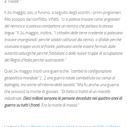
e Trieste.”
Il 24 maggio, poi, ci furono, a seguito degli scontri, i primi prigionieri.
Allo scoppio del conflitto, infatti
, “ci si poteva trovare come prigionieri
del nemico e si poteva combattere un nemico che parlava la stessa
lingua.”
Il 24 maggio, inoltre,
“i cittadini delle terre irredente si potevano
trovare imprigionati, perché soldati catturati dai nemici, o sfollati perché
vivevano troppo vicini al fronte; potevano anche essere fermati dalle
autorità asburgiche perché filoitaliani o dalle nuove truppe di occupazione
del Regno d’Italia perché austriacanti.”
Quel 24 maggio iniziò una guerra che
“cambiò la configurazione
geopolitica mondiale” […], una guerra totale combattuta sui campi di
battaglia, ma anche all’interno della società.”
Ma fu anche una guerra
che provocò la morte di giovani.
“Di fatto si trattò di un macello
industriale.
Dieci milioni saranno le persone decedute nei quattro anni di
guerra su tutti i fronti
. Era la morte di massa.”