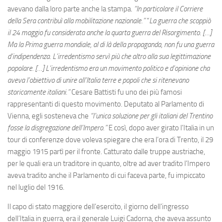
avevano dalla loro parte anche la stampa.
“In particolare il Corriere
della Sera contribuì alla mobilitazione nazionale.”
“
La guerra che scoppiò
il 24 maggio fu considerata anche la quarta guerra del Risorgimento. […]
Ma la Prima guerra mondiale, al di là della propaganda, non fu una guerra
d’indipendenza. L’irredentismo servì più che altro alla sua legittimazione
popolare. […] L’irredentismo era un movimento politico e d’opinione cha
aveva l’obiettivo di unire all’Italia terre e popoli che si ritenevano
storicamente italiani.”
Cesare Battisti fu uno dei più famosi
rappresentanti di questo movimento. Deputato al Parlamento di
Vienna, egli sosteneva che
“l’unica soluzione per gli italiani del Trentino
fosse la disgregazione dell’Impero.”
E così, dopo aver girato l’Italia in un
tour di conferenze dove voleva spiegare che era l’ora di Trento, il 29
maggio 1915 partì per il fronte. Catturato dalle truppe austriache,
per le quali era un traditore in quanto, oltre ad aver tradito l’Impero
aveva tradito anche il Parlamento di cui faceva parte, fu impiccato
nel luglio del 1916.
Il capo di stato maggiore dell’esercito, il giorno dell’ingresso
dell’Italia in guerra, era il generale Luigi Cadorna, che aveva assunto