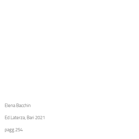
Industria
Notizie Estero
Compagnie Aeree
Forze Aeree
Industria
Media
Video
Aeroporti
Compagnie Aeree
Forze Aeree
Elena Bacchin
Incidenti
Ed.Laterza, Bari 2021
Industria
pagg.254