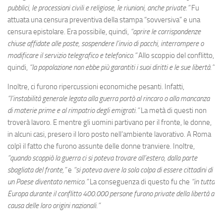
pubblici, le processioni civili e religiose, le riunioni, anche private.”
Fu
attuata una censura preventiva della stampa “sovversiva” e una
censura epistolare. Era possibile, quindi,
“aprire le corrispondenze
chiuse affidate alle poste, sospendere l’invio di pacchi, interrompere o
modificare il servizio telegrafico e telefonico.”
Allo scoppio del conflitto,
quindi,
“la popolazione non ebbe più garantiti i suoi diritti e le sue libertà.”
Inoltre, ci furono ripercussioni economiche pesanti. Infatti,
“l’instabilità generale legata alla guerra portò al rincaro o alla mancanza
di materie prime e al rimpatrio degli emigrati.”
La metà di questi non
troverà lavoro. E mentre gli uomini partivano per il fronte, le donne,
in alcuni casi, presero il loro posto nell’ambiente lavorativo. A Roma
colpì il fatto che furono assunte delle donne tranviere. Inoltre,
“quando scoppiò la guerra ci si poteva trovare all’estero, dalla parte
sbagliata del fronte,”
e
“si poteva avere la sola colpa di essere cittadini di
un Paese diventato nemico.”
La conseguenza di questo fu che
“in tutta
Europa durante il conflitto 400.000 persone furono private della libertà a
causa delle loro origini nazionali.”