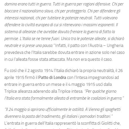
domino erano tutti in guerra. Tutti in guerra per ragioni difensive. Chi per
bloccare il nazionalismo slavo, chi per proteggerlo. Chi per difendere gli
interessi nazionali, chi per tutelare le potenze neutrali. Tutti volevano
difendere la civiltà europea di cui si ritenevano i massimi esponenti. Il
sistema di alleanze che avrebbe dovuto frenare la guerra di fatto la
permise. L’Italia se ne tenne fuori. Unica tra le potenze alleate, si dichiarò
neutrale e si prese una pausa.”
Infatti, il patto con l’Austria – Ungheria
prevedeva che l’Italia sarebbe dovuta entrare in azione solo nel caso
in cui l’alleata fosse stata attaccata. Ma non era questo il caso.
Fu così che il 2 agosto 1914 l’Italia dichiarò la propria neutralità, il 26
aprile 1915 firmò il
Patto di Londra
con l’Intesa impegnandosi ad
entrare in guerra entro un mese e il 4 maggio 1915 uscì dalla
Triplice alleanza aderendo alla Triplice intesa
. “Per qualche giorno
l’Italia era stata formalmente alleata di entrambe le coalizioni in guerra.”
“Il 24 maggio si aprirono ufficialmente le ostilità. A Vienna gli spaghetti
divennero la pasta del tradimento, gli italiani i pomodori traditori.”
L’entrata in guerra dell’Italia rappresentò la sconfitta di Giolitti che,