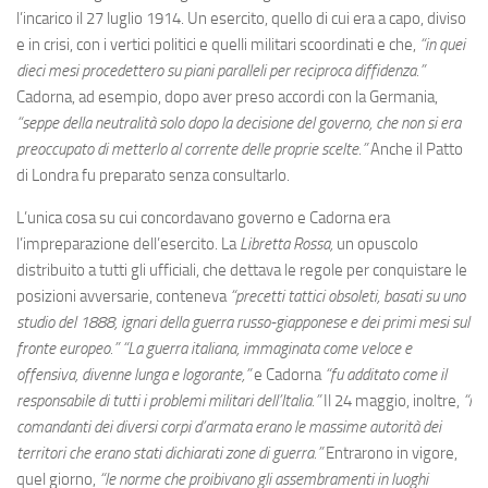
l’incarico il 27 luglio 1914. Un esercito, quello di cui era a capo, diviso
e in crisi, con i vertici politici e quelli militari scoordinati e che,
“in quei
dieci mesi procedettero su piani paralleli per reciproca diffidenza.”
Cadorna, ad esempio, dopo aver preso accordi con la Germania,
“seppe della neutralità solo dopo la decisione del governo, che non si era
preoccupato di metterlo al corrente delle proprie scelte.”
Anche il Patto
di Londra fu preparato senza consultarlo.
L’unica cosa su cui concordavano governo e Cadorna era
l’impreparazione dell’esercito. La
Libretta Rossa,
un opuscolo
distribuito a tutti gli ufficiali, che dettava le regole per conquistare le
posizioni avversarie, conteneva
“precetti tattici obsoleti, basati su uno
studio del 1888, ignari della guerra russo-giapponese e dei primi mesi sul
fronte europeo.” “La guerra italiana, immaginata come veloce e
offensiva, divenne lunga e logorante,”
e Cadorna
“fu additato come il
responsabile di tutti i problemi militari dell’Italia.”
Il 24 maggio, inoltre,
“i
comandanti dei diversi corpi d’armata erano le massime autorità dei
territori che erano stati dichiarati zone di guerra.”
Entrarono in vigore,
quel giorno,
“le norme che proibivano gli assembramenti in luoghi