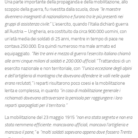
Una parte importante della propaganda e della mobilitazione, allo
scoppio della guerra, fu rivestita dalla scuola, dove
“le maestre
divennero insegnanti di nazionalismo e furono tra le più presenti nei
gruppi di assistenza civile
.” L’esercito, quando l’Italia dichiarò guerra
all’Austria – Ungheria, era costituito da circa 900.000 uomini, con
un’età media dei soldati di 25 anni, mentre in tempo di pace ne
contava 250.000. Era quindi numeroso ma male armato ed
equipaggiato.
“Nei tre anni e mezzo di guerra l’esercito italiano chiamò
alle armi cinque milioni di soldati e 200.000 ufficiali.”
Trattandosi di un
esercito nazionale e non territoriale, con
“l’unica eccezione degli alpini
e dell’artiglieria di montagna che dovevano difendere le valli nelle quale
erano reclutati,”
i reparti risultarono poco coesi e la mobilitazione
lenta e complessa, in quanto
“in caso di mobilitazione generale i
richiamati dovevano attraversare la penisola per raggiungere i loro
reparti sparpagliati per il territorio.”
La mobilitazione del 23 maggio 1915
“non era stata segreta e non era
stata nemmeno efficiente: mancavano ufficiali, mancava l’artiglieria e
mancava il pane,”
e
“molti soldati sapevano appena dove fossero Trento