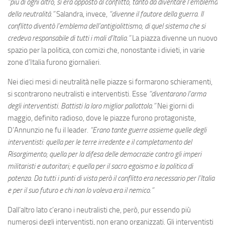
“più di ogni altro, si era opposto al conflitto, tanto da diventare l’emblema
della neutralità.”
Salandra, invece,
“divenne il fautore della guerra. Il
conflitto diventò l’emblema dell’antigiolittismo, di quel sistema che si
credeva responsabile di tutti i mali d’Italia.”
La piazza divenne un nuovo
spazio per la politica, con comizi che, nonostante i divieti, in varie
zone d’Italia furono giornalieri
.
Nei dieci mesi di neutralità nelle piazze si formarono schieramenti,
si scontrarono neutralisti e interventisti. Esse
“diventarono l’arma
degli interventisti. Battisti la loro miglior pallottola.”
Nei giorni di
maggio, definito radioso, dove le piazze furono protagoniste,
D’Annunzio ne fu il leader.
“Erano tante guerre assieme quelle degli
interventisti: quella per le terre irredente e il completamento del
Risorgimento; quella per la difesa delle democrazie contro gli imperi
militaristi e autoritari; e quella per il sacro egoismo e la politica di
potenza. Da tutti i punti di vista però il conflitto era necessario per l’Italia
e per il suo futuro e chi non lo voleva era il nemico.”
Dall’altro lato c’erano i neutralisti che, però, pur essendo più
numerosi degli interventisti, non erano organizzati. Gli interventisti