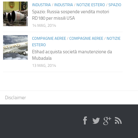
INDUSTRIA
/
INDUSTRIA
/
NOTIZIE ESTERO
/
SPAZIO
Spazio: Russia sospende vendita motori
RD180 per missili USA
14 MAG, 2014
COMPAGNIE AEREE
/
COMPAGNIE AEREE
/
NOTIZIE
ESTERO
Etihad acquista società manutenzione da
Mubadala
13 MAG, 2014
Disclaimer