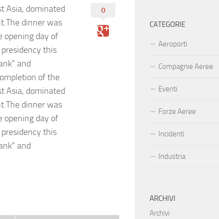
st Asia, dominated
0
t.The dinner was
CATEGORIE
 opening day of
Aeroporti
 presidency this
rank” and
Compagnie Aeree
ompletion of the
Eventi
st Asia, dominated
t.The dinner was
Forze Aeree
 opening day of
 presidency this
Incidenti
rank” and
Industria
ARCHIVI
Archivi