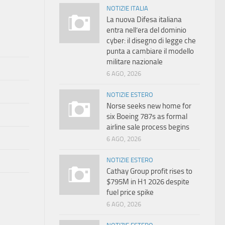
NOTIZIE ITALIA
La nuova Difesa italiana
entra nell’era del dominio
cyber: il disegno di legge che
punta a cambiare il modello
militare nazionale
6 AGO, 2026
NOTIZIE ESTERO
Norse seeks new home for
six Boeing 787s as formal
airline sale process begins
6 AGO, 2026
NOTIZIE ESTERO
Cathay Group profit rises to
$795M in H1 2026 despite
fuel price spike
6 AGO, 2026