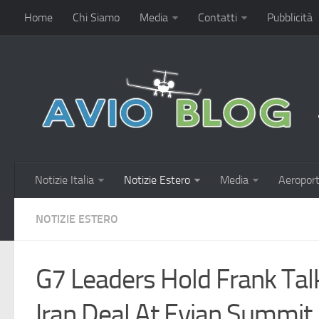
Home
Chi Siamo
Media
Contatti
Pubblicità
Notizie Italia
Notizie Estero
Media
Aeroport
NOTIZIE ESTERO
G7 Leaders Hold Frank Ta
Iran Deal At Evian Summit