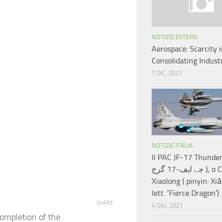
NOTIZIE ESTERO
Aerospace: Scarcity i
Consolidating Indust
7 DIC, 2021
NOTIZIE ITALIA
Il PAC JF-17 Thunder
جے ایف-17 گرج ), o CAC FC-1
Xiaolong ( pinyin: Xi
lett. ‘Fierce Dragon’)
SHARE
4 GIU, 2021
ompletion of the