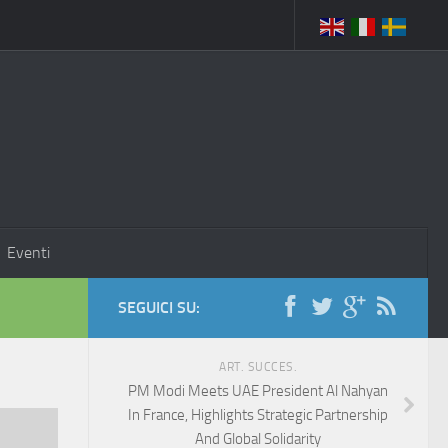
Eventi
SEGUICI SU:
ART. SUCCES.
PM Modi Meets UAE President Al Nahyan
In France, Highlights Strategic Partnership
And Global Solidarity