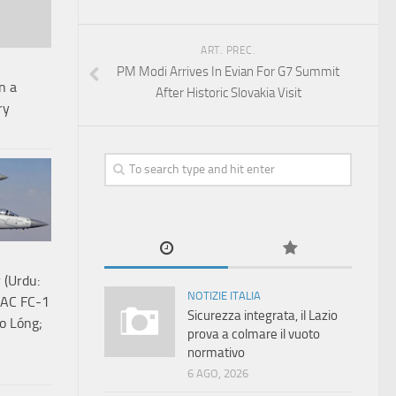
ART. PREC.
PM Modi Arrives In Evian For G7 Summit
n a
After Historic Slovakia Visit
ry
 (Urdu:
NOTIZIE ITALIA
Sicurezza integrata, il Lazio
āo Lóng;
prova a colmare il vuoto
normativo
6 AGO, 2026