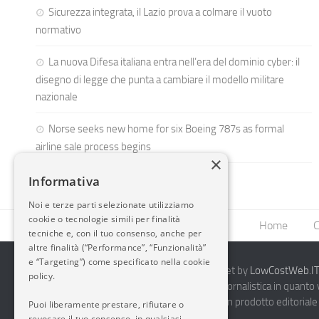
Sicurezza integrata, il Lazio prova a colmare il vuoto
normativo
La nuova Difesa italiana entra nell’era del dominio cyber: il
disegno di legge che punta a cambiare il modello militare
nazionale
Norse seeks new home for six Boeing 787s as formal
airline sale process begins
×
Informativa
Noi e terze parti selezionate utilizziamo
cookie o tecnologie simili per finalità
Home
C
tecniche e, con il tuo consenso, anche per
altre finalità (“Performance”, “Funzionalità”
e “Targeting”) come specificato nella cookie
2014-2026 AvioBlog - Creazione Siti Internet by
LowCostWeb.IT 
policy.
Questo blog non rappresenta una testata giornalistica in quanto
periodicità. Non può pertanto considerarsi un prodotto editoriale 
Puoi liberamente prestare, rifiutare o
7.03.2001.
Disclaimer Completo
revocare il tuo consenso, in qualsiasi