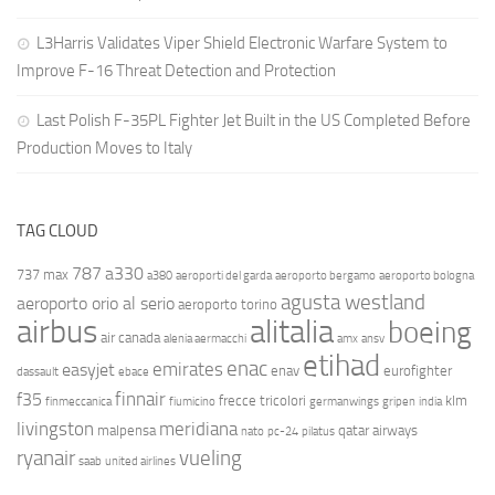
L3Harris Validates Viper Shield Electronic Warfare System to
Improve F-16 Threat Detection and Protection
Last Polish F-35PL Fighter Jet Built in the US Completed Before
Production Moves to Italy
TAG CLOUD
787
a330
737 max
a380
aeroporti del garda
aeroporto bergamo
aeroporto bologna
agusta westland
aeroporto orio al serio
aeroporto torino
airbus
alitalia
boeing
air canada
alenia aermacchi
amx
ansv
etihad
enac
emirates
easyjet
enav
eurofighter
dassault
ebace
finnair
f35
frecce tricolori
klm
finmeccanica
fiumicino
germanwings
gripen
india
livingston
meridiana
malpensa
qatar airways
nato
pc-24
pilatus
ryanair
vueling
saab
united airlines