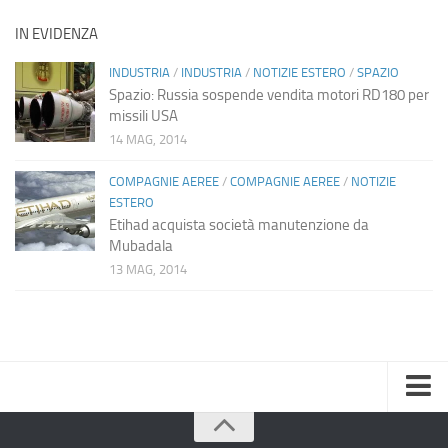
IN EVIDENZA
INDUSTRIA
/
INDUSTRIA
/
NOTIZIE ESTERO
/
SPAZIO
Spazio: Russia sospende vendita motori RD180 per
missili USA
14 MAG, 2014
COMPAGNIE AEREE
/
COMPAGNIE AEREE
/
NOTIZIE
ESTERO
Etihad acquista società manutenzione da
Mubadala
13 MAG, 2014
Home