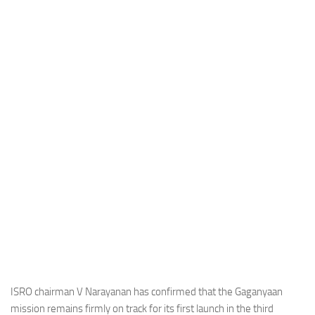
Industria
Notizie Estero
Compagnie Aeree
Forze Aeree
Industria
Media
Video
Aeroporti
Compagnie Aeree
Forze Aeree
Incidenti
Industria
ISRO chairman V Narayanan has confirmed that the Gaganyaan
mission remains firmly on track for its first launch in the third