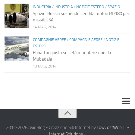
INDUSTRIA
/
INDUSTRIA
/
NOTIZIE ESTERO
/
SPAZIO
Spazio: Russia sospende vendita motori RD180 per
missili USA
14 MAG, 2014
COMPAGNIE AEREE
/
COMPAGNIE AEREE
/
NOTIZIE
ESTERO
Etihad acquista società manutenzione da
Mubadala
13 MAG, 2014
Home
Chi Siamo
2014-2026 AvioBlog - Creazione Siti Internet by
LowCostWeb.IT -
Internet Solutions
-