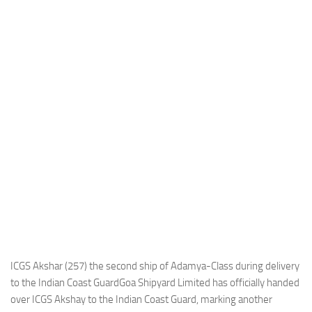
Industria
Notizie Estero
Compagnie Aeree
Forze Aeree
Industria
Media
Video
Aeroporti
Compagnie Aeree
Forze Aeree
Incidenti
ICGS Akshar (257) the second ship of Adamya-Class during delivery
to the Indian Coast GuardGoa Shipyard Limited has officially handed
Industria
over ICGS Akshay to the Indian Coast Guard, marking another