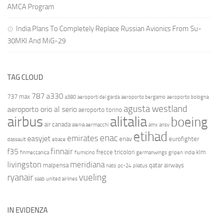
AMCA Program
India Plans To Completely Replace Russian Avionics From Su-
30MKI And MiG-29
TAG CLOUD
787
a330
737 max
a380
aeroporti del garda
aeroporto bergamo
aeroporto bologna
agusta westland
aeroporto orio al serio
aeroporto torino
airbus
alitalia
boeing
air canada
alenia aermacchi
amx
ansv
etihad
enac
emirates
easyjet
enav
eurofighter
dassault
ebace
finnair
f35
frecce tricolori
klm
finmeccanica
fiumicino
germanwings
gripen
india
livingston
meridiana
malpensa
qatar airways
nato
pc-24
pilatus
ryanair
vueling
saab
united airlines
IN EVIDENZA