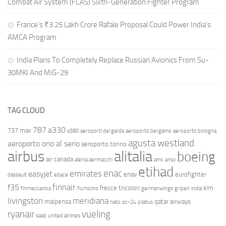
Combat Air System (FCAS) Sixth‑Generation Fighter Program
France’s ₹3.25 Lakh Crore Rafale Proposal Could Power India’s
AMCA Program
India Plans To Completely Replace Russian Avionics From Su-
30MKI And MiG-29
TAG CLOUD
787
a330
737 max
a380
aeroporti del garda
aeroporto bergamo
aeroporto bologna
agusta westland
aeroporto orio al serio
aeroporto torino
airbus
alitalia
boeing
air canada
alenia aermacchi
amx
ansv
etihad
enac
emirates
easyjet
enav
eurofighter
dassault
ebace
finnair
f35
frecce tricolori
klm
finmeccanica
fiumicino
germanwings
gripen
india
livingston
meridiana
malpensa
qatar airways
nato
pc-24
pilatus
ryanair
vueling
saab
united airlines