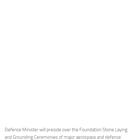
Industria
Notizie Estero
Compagnie Aeree
Forze Aeree
Industria
Media
Video
Aeroporti
Compagnie Aeree
Forze Aeree
Incidenti
Industria
Defence Minister will preside over the Foundation Stone Laying
and Grounding Ceremonies of major aerospace and defence