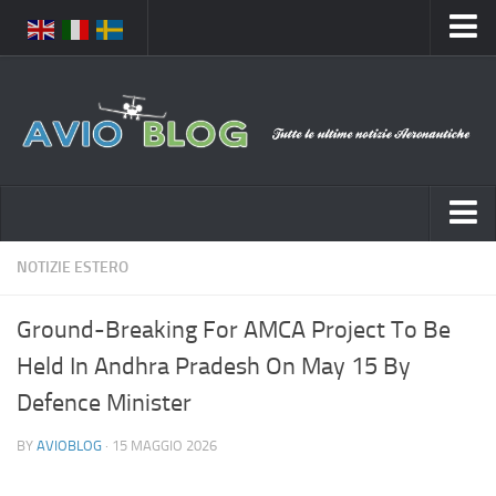
Home
Chi Siamo
Media
Foto
Video
Notizie Italia
NOTIZIE ESTERO
Contatti
Aeronautica Civile
Privacy
Ground-Breaking For AMCA Project To Be
Aeronautica Militare
Pubblicità
Held In Andhra Pradesh On May 15 By
Aeroporti
Disclaimer
Defence Minister
Compagnie Aeree
Feed
BY
AVIOBLOG
· 15 MAGGIO 2026
Forze Aeree
Prenota Voli
Incidenti e inconvenienti aerei