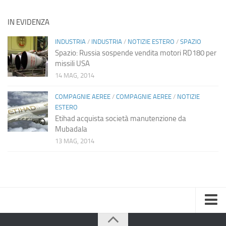
IN EVIDENZA
INDUSTRIA
/
INDUSTRIA
/
NOTIZIE ESTERO
/
SPAZIO
Spazio: Russia sospende vendita motori RD180 per
missili USA
14 MAG, 2014
COMPAGNIE AEREE
/
COMPAGNIE AEREE
/
NOTIZIE
ESTERO
Etihad acquista società manutenzione da
Mubadala
13 MAG, 2014
Home