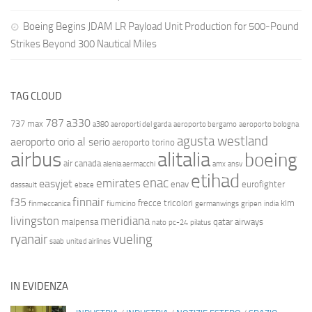
Boeing Begins JDAM LR Payload Unit Production for 500-Pound
Strikes Beyond 300 Nautical Miles
TAG CLOUD
787
a330
737 max
a380
aeroporti del garda
aeroporto bergamo
aeroporto bologna
agusta westland
aeroporto orio al serio
aeroporto torino
airbus
alitalia
boeing
air canada
alenia aermacchi
amx
ansv
etihad
enac
emirates
easyjet
enav
eurofighter
dassault
ebace
finnair
f35
frecce tricolori
klm
finmeccanica
fiumicino
germanwings
gripen
india
livingston
meridiana
malpensa
qatar airways
nato
pc-24
pilatus
ryanair
vueling
saab
united airlines
IN EVIDENZA