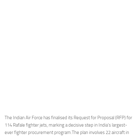
Industria
Notizie Estero
Compagnie Aeree
Forze Aeree
Industria
Media
Video
Aeroporti
Compagnie Aeree
Forze Aeree
Incidenti
The Indian Air Force has finalised its Request for Proposal (RFP) for
114 Rafale fighter jets, marking a decisive step in India’s largest-
Industria
ever fighter procurement program.The plan involves 22 aircraft in