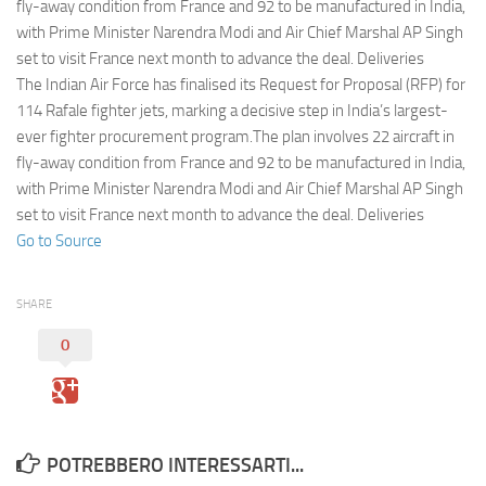
Eventi
fly-away condition from France and 92 to be manufactured in India,
with Prime Minister Narendra Modi and Air Chief Marshal AP Singh
set to visit France next month to advance the deal. Deliveries
The Indian Air Force has finalised its Request for Proposal (RFP) for
114 Rafale fighter jets, marking a decisive step in India’s largest-
ever fighter procurement program.The plan involves 22 aircraft in
fly-away condition from France and 92 to be manufactured in India,
with Prime Minister Narendra Modi and Air Chief Marshal AP Singh
set to visit France next month to advance the deal. Deliveries
Go to Source
SHARE
0
POTREBBERO INTERESSARTI...