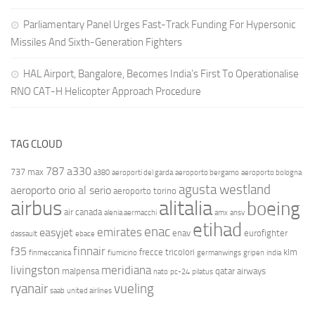
Parliamentary Panel Urges Fast-Track Funding For Hypersonic
Missiles And Sixth-Generation Fighters
HAL Airport, Bangalore, Becomes India’s First To Operationalise
RNO CAT-H Helicopter Approach Procedure
TAG CLOUD
787
a330
737 max
a380
aeroporti del garda
aeroporto bergamo
aeroporto bologna
agusta westland
aeroporto orio al serio
aeroporto torino
airbus
alitalia
boeing
air canada
alenia aermacchi
amx
ansv
etihad
enac
emirates
easyjet
enav
eurofighter
dassault
ebace
finnair
f35
frecce tricolori
klm
finmeccanica
fiumicino
germanwings
gripen
india
livingston
meridiana
malpensa
qatar airways
nato
pc-24
pilatus
ryanair
vueling
saab
united airlines