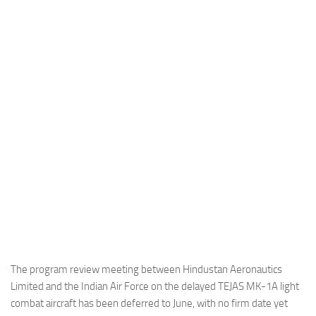
Industria
Notizie Estero
Compagnie Aeree
Forze Aeree
Industria
Media
Video
Aeroporti
Compagnie Aeree
Forze Aeree
Incidenti
The program review meeting between Hindustan Aeronautics
Limited and the Indian Air Force on the delayed TEJAS MK-1A light
Industria
combat aircraft has been deferred to June, with no firm date yet