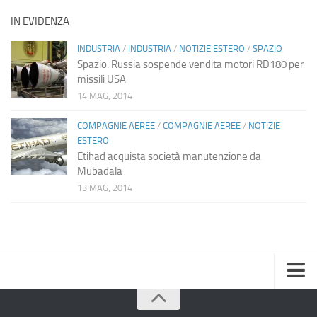
IN EVIDENZA
INDUSTRIA
/
INDUSTRIA
/
NOTIZIE ESTERO
/
SPAZIO
Spazio: Russia sospende vendita motori RD180 per
missili USA
14 MAG, 2014
COMPAGNIE AEREE
/
COMPAGNIE AEREE
/
NOTIZIE
ESTERO
Etihad acquista società manutenzione da
Mubadala
13 MAG, 2014
Home