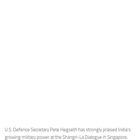
Industria
Notizie Estero
Compagnie Aeree
Forze Aeree
Industria
Media
Video
Aeroporti
Compagnie Aeree
Forze Aeree
Incidenti
Industria
U.S. Defence Secretary Pete Hegseth has strongly praised India’s
growing military power at the Shangri-La Dialogue in Singapore,