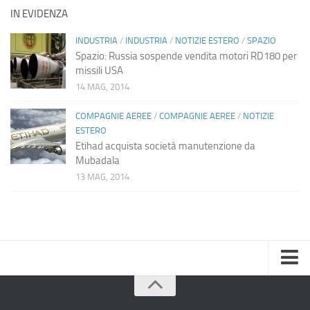
IN EVIDENZA
INDUSTRIA
/
INDUSTRIA
/
NOTIZIE ESTERO
/
SPAZIO
Spazio: Russia sospende vendita motori RD180 per
missili USA
14 MAG, 2014
COMPAGNIE AEREE
/
COMPAGNIE AEREE
/
NOTIZIE
ESTERO
Etihad acquista società manutenzione da
Mubadala
13 MAG, 2014
Home