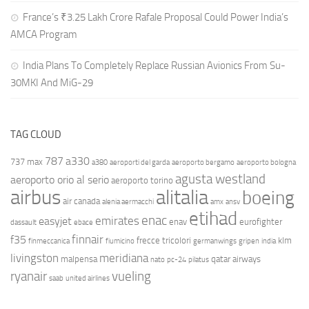
France’s ₹3.25 Lakh Crore Rafale Proposal Could Power India’s
AMCA Program
India Plans To Completely Replace Russian Avionics From Su-
30MKI And MiG-29
TAG CLOUD
787
a330
737 max
a380
aeroporti del garda
aeroporto bergamo
aeroporto bologna
agusta westland
aeroporto orio al serio
aeroporto torino
airbus
alitalia
boeing
air canada
alenia aermacchi
amx
ansv
etihad
enac
emirates
easyjet
enav
eurofighter
dassault
ebace
finnair
f35
frecce tricolori
klm
finmeccanica
fiumicino
germanwings
gripen
india
livingston
meridiana
malpensa
qatar airways
nato
pc-24
pilatus
ryanair
vueling
saab
united airlines