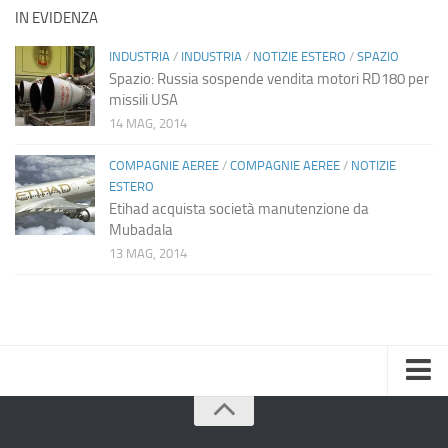
IN EVIDENZA
INDUSTRIA
/
INDUSTRIA
/
NOTIZIE ESTERO
/
SPAZIO
Spazio: Russia sospende vendita motori RD180 per
missili USA
14 MAG, 2014
COMPAGNIE AEREE
/
COMPAGNIE AEREE
/
NOTIZIE
ESTERO
Etihad acquista società manutenzione da
Mubadala
13 MAG, 2014
Home