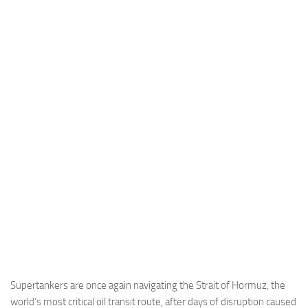
Industria
Notizie Estero
Compagnie Aeree
Forze Aeree
Industria
Media
Video
Aeroporti
Compagnie Aeree
Forze Aeree
Incidenti
Industria
Supertankers are once again navigating the Strait of Hormuz, the
world’s most critical oil transit route, after days of disruption caused