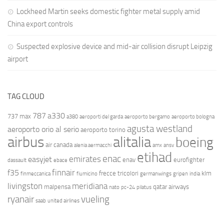
Lockheed Martin seeks domestic fighter metal supply amid
China export controls
Suspected explosive device and mid-air collision disrupt Leipzig
airport
TAG CLOUD
787
a330
737 max
a380
aeroporti del garda
aeroporto bergamo
aeroporto bologna
agusta westland
aeroporto orio al serio
aeroporto torino
airbus
alitalia
boeing
air canada
alenia aermacchi
amx
ansv
etihad
enac
emirates
easyjet
enav
eurofighter
dassault
ebace
finnair
f35
frecce tricolori
klm
finmeccanica
fiumicino
germanwings
gripen
india
livingston
meridiana
malpensa
qatar airways
nato
pc-24
pilatus
ryanair
vueling
saab
united airlines