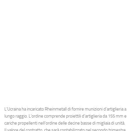
Industria
Notizie Estero
Compagnie Aeree
Forze Aeree
Industria
Media
Video
Aeroporti
Compagnie Aeree
Forze Aeree
L’Ucraina ha incaricato Rheinmetall di fornire munizioni d’artiglieria a
Incidenti
lungo raggio. L’ordine comprende proiettili d’artiglieria da 155 mm e
Industria
cariche propellenti nell’ordine delle decine basse di migliaia di unità.
Il valore del contratto, che sarà contabilizzato nel secondo trimestre