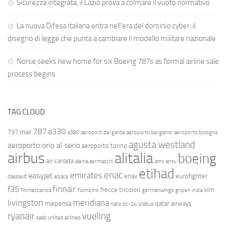
Sicurezza integrata, il Lazio prova a colmare il vuoto normativo
La nuova Difesa italiana entra nell’era del dominio cyber: il
disegno di legge che punta a cambiare il modello militare nazionale
Norse seeks new home for six Boeing 787s as formal airline sale
process begins
TAG CLOUD
787
a330
737 max
a380
aeroporti del garda
aeroporto bergamo
aeroporto bologna
agusta westland
aeroporto orio al serio
aeroporto torino
airbus
alitalia
boeing
air canada
alenia aermacchi
amx
ansv
etihad
enac
emirates
easyjet
enav
eurofighter
dassault
ebace
finnair
f35
frecce tricolori
klm
finmeccanica
fiumicino
germanwings
gripen
india
livingston
meridiana
malpensa
qatar airways
nato
pc-24
pilatus
ryanair
vueling
saab
united airlines