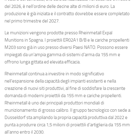
Eventi
del 2026, è nell’ordine delle decine alte di milioni di euro. La
produzione è già iniziata e il contratto dovrebbe essere completato
nel primo trimestre del 2027.
Le munizioni vengono prodotte presso Rheinmetall Expal
Munitions in Spagna. I proiettili ER02A1 B/B e le cariche propellenti
M203 sono già in uso presso diversi Paesi NATO. Possono essere
impiegati da un’ampia gamma di sistemi d’arma da 155 mm e
offrono lunga gittata ed elevata efficacia.
Rheinmetall continua a investire in modo significativo
nell’espansione della capacità degli impianti esistenti e nella
creazione di nuovi siti produttivi, al fine di soddisfare la crescente
domanda di moderni proiettili da 155 mm e cariche propellenti.
Rheinmetall è uno dei principali produttori mondiali di
munizionamento di grosso calibro. Il gruppo tecnologico con sede a
Düsseldorf sta ampliando la propria capacità produttiva dal 2022 e
punta a produrre circa 1,5 milioni di proiettili d’artiglieria da 155 mm
all’anno entro il 2030.