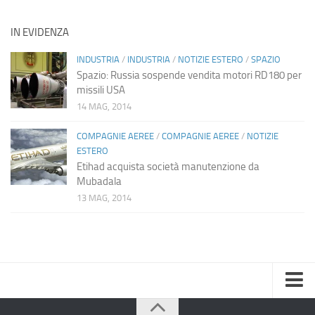
IN EVIDENZA
INDUSTRIA
/
INDUSTRIA
/
NOTIZIE ESTERO
/
SPAZIO
Spazio: Russia sospende vendita motori RD180 per
missili USA
14 MAG, 2014
COMPAGNIE AEREE
/
COMPAGNIE AEREE
/
NOTIZIE
ESTERO
Etihad acquista società manutenzione da
Mubadala
13 MAG, 2014
Home