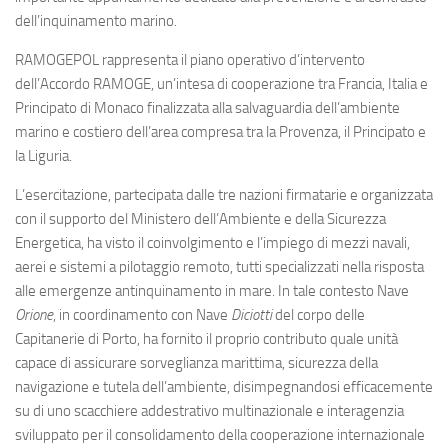
Eventi
dell’inquinamento marino.
RAMOGEPOL rappresenta il piano operativo d’intervento
dell’Accordo RAMOGE, un’intesa di cooperazione tra Francia, Italia e
Principato di Monaco finalizzata alla salvaguardia dell’ambiente
marino e costiero dell’area compresa tra la Provenza, il Principato e
la Liguria.
L’esercitazione, partecipata dalle tre nazioni firmatarie e organizzata
con il supporto del Ministero dell’Ambiente e della Sicurezza
Energetica, ha visto il coinvolgimento e l’impiego di mezzi navali,
aerei e sistemi a pilotaggio remoto, tutti specializzati nella risposta
alle emergenze antinquinamento in mare. In tale contesto Nave
Orione
, in coordinamento con Nave
Diciotti
del corpo delle
Capitanerie di Porto, ha fornito il proprio contributo quale unità
capace di assicurare sorveglianza marittima, sicurezza della
navigazione e tutela dell’ambiente, disimpegnandosi efficacemente
su di uno scacchiere addestrativo multinazionale e interagenzia
sviluppato per il consolidamento della cooperazione internazionale