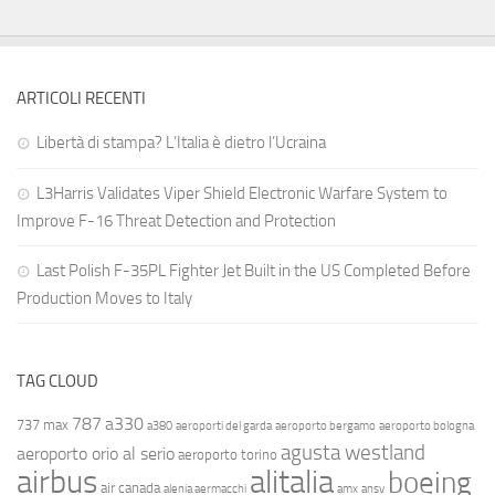
ARTICOLI RECENTI
Libertà di stampa? L’Italia è dietro l’Ucraina
L3Harris Validates Viper Shield Electronic Warfare System to
Improve F-16 Threat Detection and Protection
Last Polish F-35PL Fighter Jet Built in the US Completed Before
Production Moves to Italy
TAG CLOUD
787
a330
737 max
a380
aeroporti del garda
aeroporto bergamo
aeroporto bologna
agusta westland
aeroporto orio al serio
aeroporto torino
airbus
alitalia
boeing
air canada
alenia aermacchi
amx
ansv