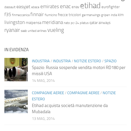
etihad
enac
emirates
easyjet
enav
eurofighter
dassault
ebace
finnair
f35
frecce tricolori
klm
finmeccanica
fiumicino
germanwings
gripen
india
livingston
meridiana
malpensa
qatar airways
nato
pc-24
pilatus
ryanair
vueling
saab
united airlines
IN EVIDENZA
INDUSTRIA
/
INDUSTRIA
/
NOTIZIE ESTERO
/
SPAZIO
Spazio: Russia sospende vendita motori RD180 per
missili USA
14 MAG, 2014
COMPAGNIE AEREE
/
COMPAGNIE AEREE
/
NOTIZIE
ESTERO
Etihad acquista società manutenzione da
Mubadala
13 MAG, 2014