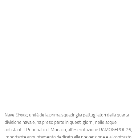
Industria
Notizie Estero
Compagnie Aeree
Forze Aeree
Industria
Media
Video
Aeroporti
Compagnie Aeree
Forze Aeree
Nave
Orione
, unità della prima squadriglia pattugliatori della quarta
Incidenti
divisione navale, ha preso parte in questi giorni, nelle acque
Industria
antistanti il Principato di Monaco, all’esercitazione RAMOGEPOL 26,
importante appuntamento dedicato alla prevenzione e al contrasto