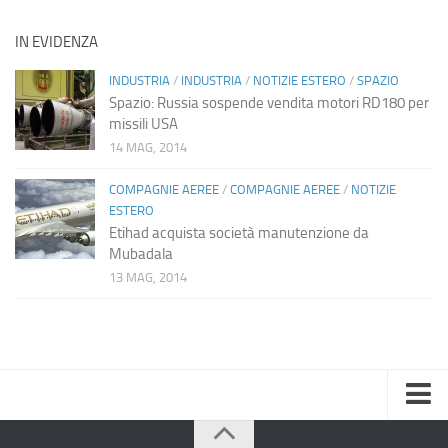
IN EVIDENZA
INDUSTRIA
/
INDUSTRIA
/
NOTIZIE ESTERO
/
SPAZIO
Spazio: Russia sospende vendita motori RD180 per
missili USA
14 MAG, 2014
COMPAGNIE AEREE
/
COMPAGNIE AEREE
/
NOTIZIE
ESTERO
Etihad acquista società manutenzione da
Mubadala
13 MAG, 2014
Home