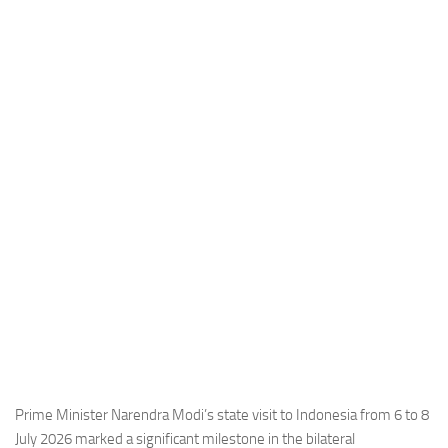
Industria
Notizie Estero
Compagnie Aeree
Forze Aeree
Industria
Media
Video
Aeroporti
Compagnie Aeree
Forze Aeree
Incidenti
Industria
Prime Minister Narendra Modi’s state visit to Indonesia from 6 to 8
July 2026 marked a significant milestone in the bilateral