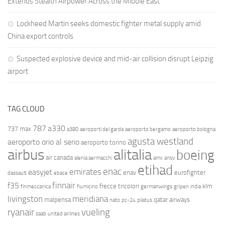
Extends Stealth Airpower Across the Middle East
Lockheed Martin seeks domestic fighter metal supply amid
China export controls
Suspected explosive device and mid-air collision disrupt Leipzig
airport
TAG CLOUD
787
a330
737 max
a380
aeroporti del garda
aeroporto bergamo
aeroporto bologna
agusta westland
aeroporto orio al serio
aeroporto torino
airbus
alitalia
boeing
air canada
alenia aermacchi
amx
ansv
etihad
enac
emirates
easyjet
enav
eurofighter
dassault
ebace
finnair
f35
frecce tricolori
klm
finmeccanica
fiumicino
germanwings
gripen
india
livingston
meridiana
malpensa
qatar airways
nato
pc-24
pilatus
ryanair
vueling
saab
united airlines