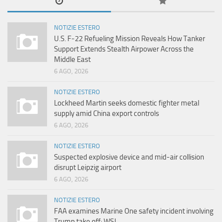
NOTIZIE ESTERO
U.S. F-22 Refueling Mission Reveals How Tanker
Support Extends Stealth Airpower Across the
Middle East
6 AGO, 2026
NOTIZIE ESTERO
Lockheed Martin seeks domestic fighter metal
supply amid China export controls
6 AGO, 2026
NOTIZIE ESTERO
Suspected explosive device and mid-air collision
disrupt Leipzig airport
6 AGO, 2026
NOTIZIE ESTERO
FAA examines Marine One safety incident involving
Trump take off: WSJ