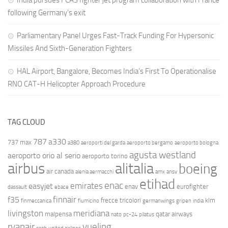
India pursues FCAS fighter jet program collaboration with France
following Germany’s exit
Parliamentary Panel Urges Fast-Track Funding For Hypersonic
Missiles And Sixth-Generation Fighters
HAL Airport, Bangalore, Becomes India’s First To Operationalise
RNO CAT-H Helicopter Approach Procedure
TAG CLOUD
787
a330
737 max
a380
aeroporti del garda
aeroporto bergamo
aeroporto bologna
agusta westland
aeroporto orio al serio
aeroporto torino
airbus
alitalia
boeing
air canada
alenia aermacchi
amx
ansv
etihad
enac
emirates
easyjet
enav
eurofighter
dassault
ebace
finnair
f35
frecce tricolori
klm
finmeccanica
fiumicino
germanwings
gripen
india
livingston
meridiana
malpensa
qatar airways
nato
pc-24
pilatus
ryanair
vueling