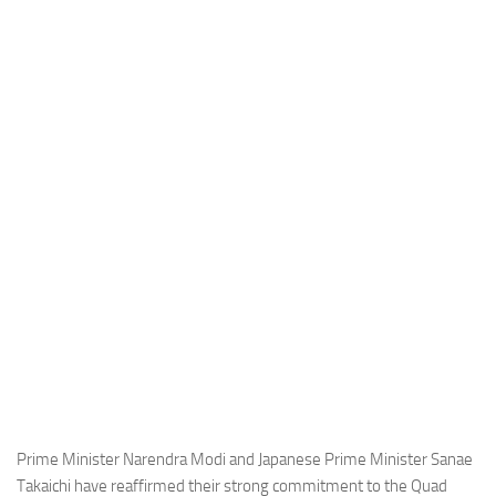
Industria
Notizie Estero
Compagnie Aeree
Forze Aeree
Industria
Media
Video
Aeroporti
Compagnie Aeree
Forze Aeree
Incidenti
Industria
Prime Minister Narendra Modi and Japanese Prime Minister Sanae
Takaichi have reaffirmed their strong commitment to the Quad