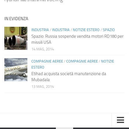
saab
united airlines
IN EVIDENZA
INDUSTRIA
/
INDUSTRIA
/
NOTIZIE ESTERO
/
SPAZIO
Spazio: Russia sospende vendita motori RD180 per
missili USA
14 MAG, 2014
COMPAGNIE AEREE
/
COMPAGNIE AEREE
/
NOTIZIE
ESTERO
Etihad acquista società manutenzione da
Mubadala
13 MAG, 2014