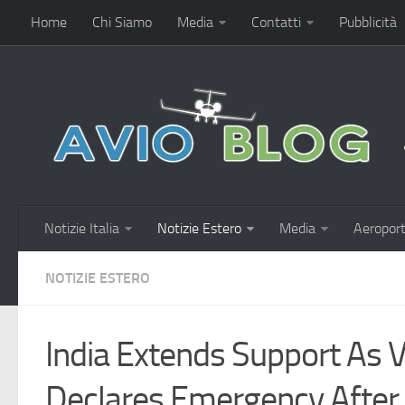
Home
Chi Siamo
Media
Contatti
Pubblicità
Notizie Italia
Notizie Estero
Media
Aeroport
NOTIZIE ESTERO
India Extends Support As 
Declares Emergency After