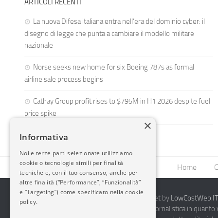
ARTICOLI RECENTI
La nuova Difesa italiana entra nell’era del dominio cyber: il
disegno di legge che punta a cambiare il modello militare
nazionale
Norse seeks new home for six Boeing 787s as formal
airline sale process begins
Cathay Group profit rises to $795M in H1 2026 despite fuel
price spike
×
Informativa
Noi e terze parti selezionate utilizziamo
cookie o tecnologie simili per finalità
Home
C
tecniche e, con il tuo consenso, anche per
altre finalità (“Performance”, “Funzionalità”
e “Targeting”) come specificato nella cookie
2014-2026 AvioBlog - Creazione Siti Internet by
LowCostWeb.IT 
policy.
Questo blog non rappresenta una testata giornalistica in quanto