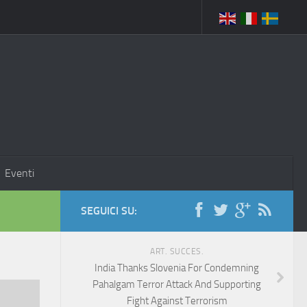
Eventi
SEGUICI SU:
ART. SUCCES.
India Thanks Slovenia For Condemning
Pahalgam Terror Attack And Supporting
Fight Against Terrorism