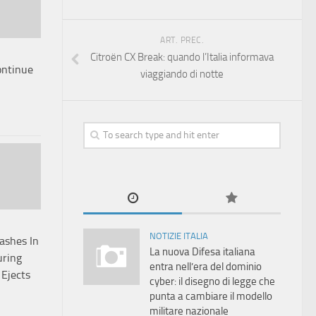
ART. PREC.
Citroën CX Break: quando l’Italia informava
ontinue
viaggiando di notte
NOTIZIE ITALIA
rashes In
La nuova Difesa italiana
uring
entra nell’era del dominio
 Ejects
cyber: il disegno di legge che
punta a cambiare il modello
militare nazionale