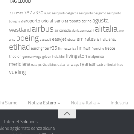
TAG CLOUD
787
a330
737 max
a380
aeroporti del garda
aeroporto bergamo
aeroporto
agusta
aeroporto orio al serio
aeroporto torino
bologna
airbus
alitalia
westland
air canada
alenia aermacchi
amx
boeing
enac
emirates
easyjet
enav
ansv
dassault
ebace
etihad
finnair
f35
eurofighter
frecce
finmeccanica
fiumicino
livingston
tricolori
klm
malpensa
germanwings
gripen
india
ryanair
meridiana
qatar airways
nato
pc-24
pilatus
saab
united airlines
vueling
hi Siamo
Notizie Estero
Notizie Italia
Industria
- Internet Solutions
-
 viene aggiornato senza alcuna