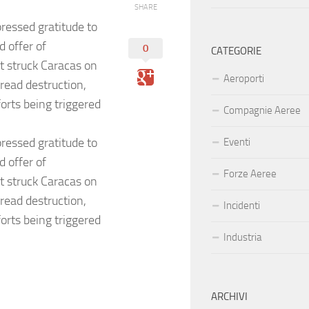
SHARE
ressed gratitude to
 offer of
0
CATEGORIE
t struck Caracas on
Aeroporti
ead destruction,
orts being triggered
Compagnie Aeree
ressed gratitude to
Eventi
 offer of
Forze Aeree
t struck Caracas on
ead destruction,
Incidenti
orts being triggered
Industria
ARCHIVI