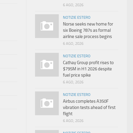
6 AGO, 2026
NOTIZIE ESTERO
Norse seeks new home for
six Boeing 787s as formal
airline sale process begins
6 AGO, 2026
NOTIZIE ESTERO
Cathay Group profit rises to
$795M in H1 2026 despite
fuel price spike
6 AGO, 2026
NOTIZIE ESTERO
Airbus completes A350F
vibration tests ahead of first
flight
6 AGO, 2026