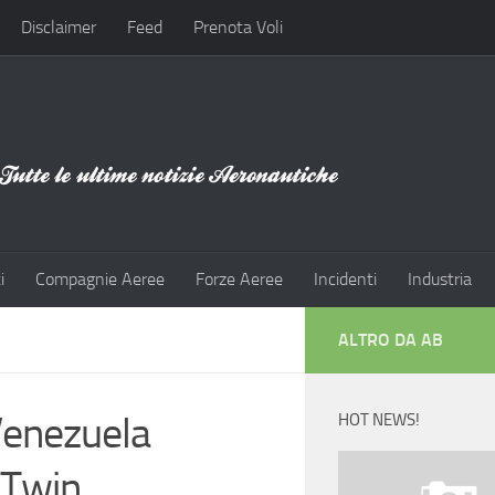
Disclaimer
Feed
Prenota Voli
i
Compagnie Aeree
Forze Aeree
Incidenti
Industria
ALTRO DA AB
Venezuela
HOT NEWS!
 Twin