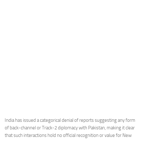
Industria
Notizie Estero
Compagnie Aeree
Forze Aeree
Industria
Media
Video
Aeroporti
Compagnie Aeree
Forze Aeree
Incidenti
India has issued a categorical denial of reports suggesting any form
of back-channel or Track-2 diplomacy with Pakistan, making it clear
Industria
that such interactions hold no official recognition or value for New