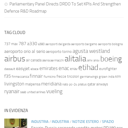
Parliamentary Panel Directs DRDO To Set KPIs And Strengthen
Defence R&D Roadmap
TAG CLOUD
787
a330
737 max
a380
aeroporti del garda
aeroporto bergamo
aeroporto bologna
agusta westland
aeroporto orio al serio
aeroporto torino
airbus
alitalia
boeing
air canada
alenia aermacchi
amx
ansv
etihad
enac
emirates
easyjet
enav
eurofighter
dassault
ebace
finnair
f35
frecce tricolori
klm
finmeccanica
fiumicino
germanwings
gripen
india
livingston
meridiana
malpensa
qatar airways
nato
pc-24
pilatus
ryanair
vueling
saab
united airlines
IN EVIDENZA
INDUSTRIA
/
INDUSTRIA
/
NOTIZIE ESTERO
/
SPAZIO